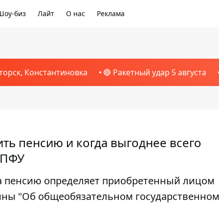
Шоу-биз
Лайт
О нас
Реклама
торск, Константиновка
🔴 Ракетный удар 5 августа
ть пенсию и когда выгоднее всего
 ПФУ
на пенсию определяет приобретенный лицом
раины "Об общеобязательном государственно