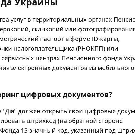
да Украины
тва услуг в территориальных органах Пенси
серокопий, сканкопий или фотографировани
метрический паспорт в форме ID-карты,
очки налогоплательщика (РНОКПП) или
в
сервисных центрах Пенсионного
фонда Ук
ния электронных документов из мобильного
еринг цифровых документов?
"Дія" должен открыть свои цифровые докум
рировать штрихкод (на обратной стороне
 Фонда 13-значный код, указанный под штри