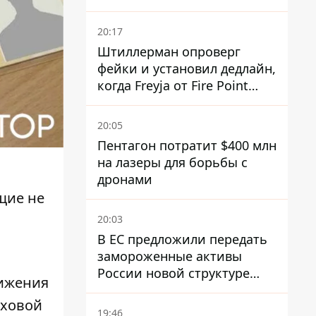
часов – разведка США
20:17
Штиллерман опроверг
фейки и установил дедлайн,
когда Freyja от Fire Point
полноценно заработает
против баллистики
20:05
Пентагон потратит $400 млн
на лазеры для борьбы с
дронами
щие не
20:03
В ЕС предложили передать
замороженные активы
России новой структуре
ижения
блока
аховой
19:46