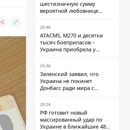
шестизначную сумму
вероятной любовнице
Инфантино - The Telegraph
20:46
ATACMS, M270 и десятки
тысяч боеприпасов –
Украина приобрела у
Турции мощный пакет
вооружения
20:36
Зеленский заявил, что
Украина не покинет
Донбасс ради мира с
Россией
20:24
РФ готовит новый
массированный удар по
Украине в ближайшие 48