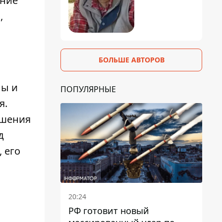
ение
,
БОЛЬШЕ АВТОРОВ
ны и
ПОПУЛЯРНЫЕ
я.
ешения
д
 его
20:24
РФ готовит новый