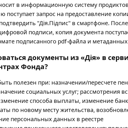
вносит в информационную систему продикт
лю поступает запрос на предоставление
копи
подтвердить "Дія.Підпис" в смартфоне. После
ифровой подписи, копия документа поступа
ате подписанного pdf-файла и метаданных (
оваться документы из «Дія» в серв
нтрах Фонда?
ть полезен при: назначении/пересчете пен
азначение социальных услуг; рассмотрения вс
изменение способа выплаты, изменение бан
аты по новому месту жительства, возобновл
ние персональных данных в реестре