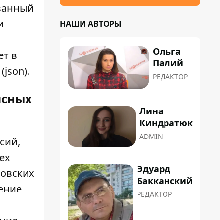
ованный
и
НАШИ АВТОРЫ
Ольга
ет в
Палий
json).
РЕДАКТОР
исных
Лина
Киндратюк
ADMIN
сий,
ех
Эдуард
ковских
Бакканский
ение
РЕДАКТОР