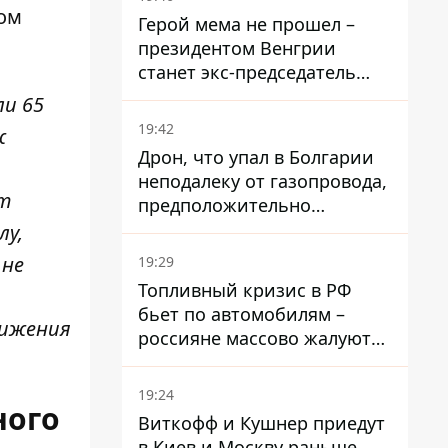
ом
Герой мема не прошел –
президентом Венгрии
станет экс-председатель
Верховного Суда, которого
ли 65
критиковал Орбан.
19:42
ж
Дрон, что упал в Болгарии
неподалеку от газопровода,
ут
предположительно
украинский - Минобороны
лу,
страны
 не
19:29
Топливный кризис в РФ
бьет по автомобилям –
тижения
россияне массово жалуются
на поломки из-за
некачественного бензина
19:24
ного
Виткофф и Кушнер приедут
в Киев и Москву раньше,