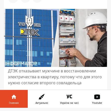
ДТЭК отказывает мужчине в восстановлении
электричества в квартиру, потому что для этого
нужно согласие второго совладельца
Женщина обратилась в ДТЭК с
требованием прекратить поставки
Главная
Актуально
Україна на часі
Youtube
электричества в квартиру. Мужчина
считает, что таким образом она решила