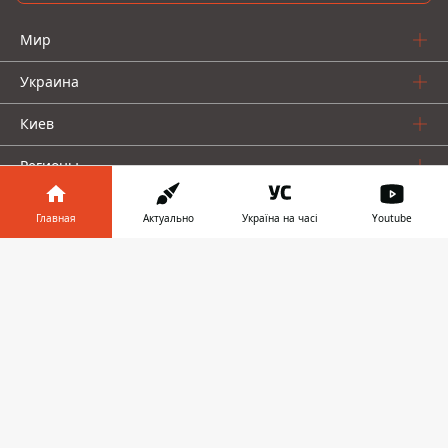
Мир
Украина
Киев
Регионы
Деньги
Главная
Актуально
Україна на часі
Youtube
Шоу-биз
Информатор в
Скачать
телефоне
👉
Жизнь
О нас