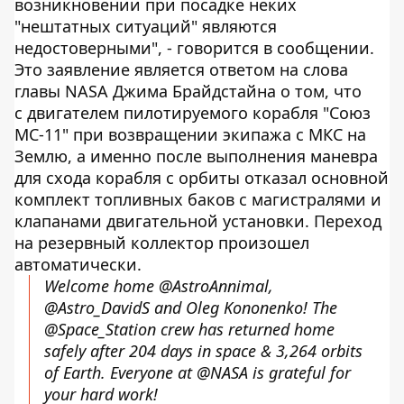
возникновении при посадке неких
"нештатных ситуаций" являются
недостоверными", - говорится в сообщении.
Это заявление является ответом на слова
главы NASA Джима Брайдстайна о том, что
с двигателем пилотируемого корабля "Союз
МС-11" при возвращении экипажа с МКС на
Землю, а именно после выполнения маневра
для схода корабля с орбиты отказал основной
комплект топливных баков с магистралями и
клапанами двигательной установки. Переход
на резервный коллектор произошел
автоматически.
Welcome home
@AstroAnnimal
,
@Astro_DavidS
and Oleg Kononenko! The
@Space_Station
crew has returned home
safely after 204 days in space & 3,264 orbits
of Earth. Everyone at
@NASA
is grateful for
your hard work!