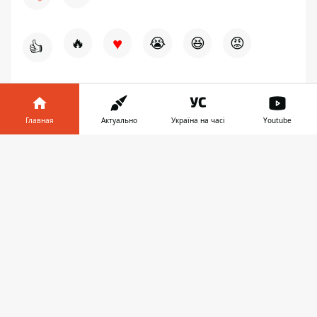
♥
🔥
😭
😆
😡
👍
МИР
СМЕРТЬ
ИНДИЯ
ПОГОДА В УКРАИНЕ
Главная
Актуально
Україна на часі
Youtube
Информатор в
Скачать
телефоне
👉
ПРЕДЛОЖИТЬ НОВОСТЬ
Мир
Украина