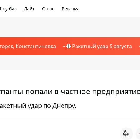
Шоу-биз
Лайт
О нас
Реклама
торск, Константиновка
🔴 Ракетный удар 5 августа
упанты попали в частное предприяти
акетный удар по Днепру.
👍