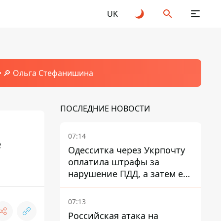
UK
🔎 Ольга Стефанишина
ПОСЛЕДНИЕ НОВОСТИ
07:14
е
Одесситка через Укрпочту
оплатила штрафы за
нарушение ПДД, а затем ее
счета заблокировали - в
чем причина и что решил
07:13
суд
Российская атака на