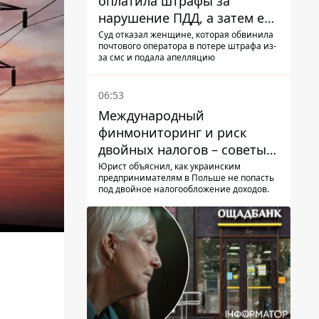
оплатила штрафы за
нарушение ПДД, а затем ее
счета заблокировали - в
Суд отказал женщине, которая обвинила
почтового оператора в потере штрафа из-
чем причина и что решил
за смс и подала апелляцию
суд
06:53
Международный
финмониторинг и риск
двойных налогов – советы
украинцам в Польше
Юрист объяснил, как украинским
предпринимателям в Польше не попасть
под двойное налогообложение доходов.