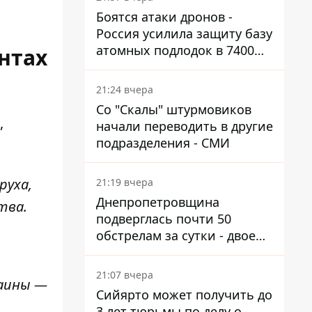
Боятся атаки дронов -
Россия усилила защиту базу
атомных подлодок в 7400
нтах
км от Украины
21:24 вчера
Со "Скалы" штурмовиков
,
начали переводить в другие
подразделения - СМИ
руха,
21:19 вчера
Днепропетровщина
ства.
подверглась почти 50
обстрелам за сутки - двое
погибших, шесть
пострадавших
21:07 вчера
раины —
Сийярто может получить до
3 лет тюрьмы по делу о