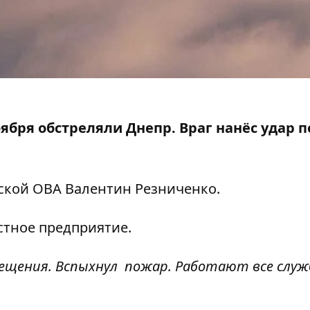
оября обстреляли Днепр. Враг
нанёс удар
п
вской ОВА
Валентин Резниченко
.
стное предприятие.
щения. Вспыхнул пожар. Работают все служб