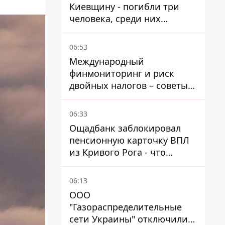
Киевщину - погибли три
человека, среди них
ребенок 2022 года
рождения
06:53
Международный
финмониторинг и риск
двойных налогов – советы
украинцам в Польше
06:33
Ощадбанк заблокировал
пенсионную карточку ВПЛ
из Кривого Рога - что
решил суд
06:13
ООО
"Газораспределительные
сети Украины" отключили