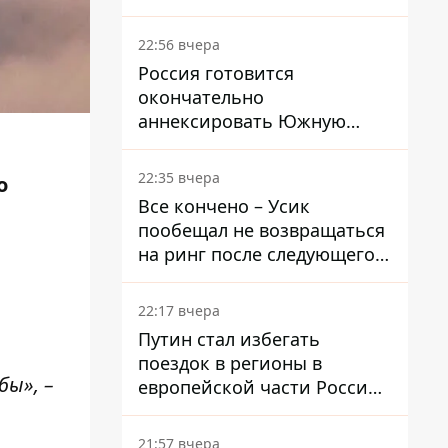
львовянке газ - что решил
суд
22:56 вчера
Россия готовится
окончательно
аннексировать Южную
Осетию – страны НАТО
обеспокоены
22:35 вчера
о
Все кончено – Усик
пообещал не возвращаться
на ринг после следующего
боя
22:17 вчера
Путин стал избегать
поездок в регионы в
ы», –
европейской части России,
куда регулярно долетают
дроны
21:57 вчера