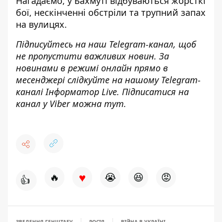
Нагадаємо,
у Бахмуті відбуваються жорсткі
бої
, нескінченні обстріли та трупний запах
на вулицях.
Підписуйтесь на наш
Telegram-канал
, щоб
не пропустити важливих новин. За
новинами в режимі онлайн прямо в
месенджері слідкуйте на нашому Telegram-
каналі
Інформатор Live
. Підписатися на
канал у Viber можна
тут
.
♥
🔥
😭
😆
😡
👍