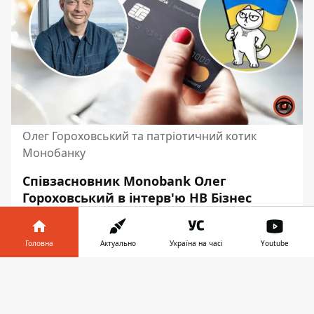
Олег Гороховський та патріотичний котик
Монобанку
Співзасновник Monobank Олег
Гороховський в інтерв'ю НВ Бізнес
розповів, як банк підготувався до
можливого блекауту. За його словами,
Головна
Актуально
Україна на часі
Youtube
додаток буде працювати попри всі
негаразди. Це відбудеться завдяки
Інформатор у
Завантажити
хмарним технологіям
.
телефоні
👉
За словами Олега Гороховського
,