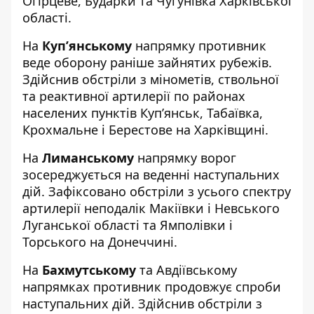
Огірцеве, Бударки та Чугунівка Харківської
області.
На
Куп’янському
напрямку противник
веде оборону раніше зайнятих рубежів.
Здійснив обстріли з мінометів, ствольної
та реактивної артилерії по районах
населених пунктів Куп’янськ, Табаївка,
Крохмальне і Берестове на Харківщині.
На
Лиманському
напрямку ворог
зосереджується на веденні наступальних
дій. Зафіксовано обстріли з усього спектру
артилерії неподалік Макіївки і Невського
Луганської області та Ямполівки і
Торського на Донеччині.
На
Бахмутському
та Авдіївському
напрямках противник продовжує спроби
наступальних дій. Здійснив обстріли з