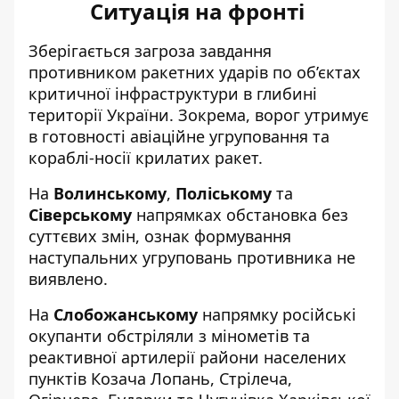
Ситуація на фронті
Зберігається загроза завдання
противником ракетних ударів по об’єктах
критичної інфраструктури в глибині
території України. Зокрема, ворог утримує
в готовності авіаційне угруповання та
кораблі-носії крилатих ракет.
На
Волинському
,
Поліському
та
Сіверському
напрямках обстановка без
суттєвих змін, ознак формування
наступальних угруповань противника не
виявлено.
На
Слобожанському
напрямку російські
окупанти обстріляли з мінометів та
реактивної артилерії райони населених
пунктів Козача Лопань, Стрілеча,