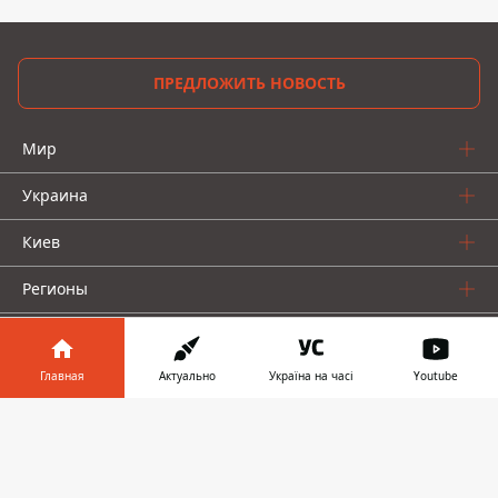
ПРЕДЛОЖИТЬ НОВОСТЬ
Мир
Украина
Киев
Регионы
Деньги
Главная
Актуально
Україна на часі
Youtube
Шоу-биз
Информатор в
Жизнь
Скачать
телефоне
👉
О нас