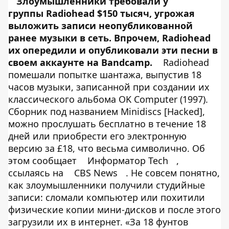
Злоумышленники требовали у
группы Radiohead $150 тысяч, угрожая
выложить записи неопубликованной
ранее музыки в сеть. Впрочем, Radiohead
их опередили и опубликовали эти песни в
своем аккаунте на Bandcamp.
Radiohead
помешали попытке шантажа, выпустив 18
часов музыки, записанной при создании их
классического альбома OK Computer (1997).
Сборник под названием Minidiscs [Hacked],
можно прослушать бесплатно в течение 18
дней или приобрести его электронную
версию за £18, что весьма символично. Об
этом сообщает
Информатор Tech
,
ссылаясь на
CBS News
. Не совсем понятно,
как злоумышленники получили студийные
записи: сломали компьютер или похитили
физические копии мини-дисков и после этого
загрузили их в интернет. «За 18 фунтов