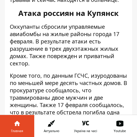
Атака россиян на Купянск
Оккупанты сбросили управляемые
авиабомбы на жилые районы города 17
февраля. В результате атаки есть
разрушение в трех двухэтажных жилых
домах. Также поврежден и приватный
сектор.
Кроме того, по данным ГСЧС, изуродованы
по меньшей мере десять частных домов. В
прокуратуре сообщалось, что
травмированы двое мужчин и две
женщины
. Также 17 февраля сообщалось,
что в результате обстрела погибла одна
женщина.
Обстрел Харьковщины
Главная
Актуально
Україна на часі
Youtube