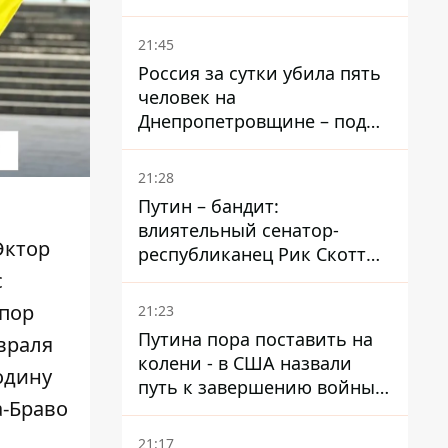
– он возглавил народное
голосование
21:45
Россия за сутки убила пять
человек на
Днепропетровщине – под
ударами оказались пять
районов области
21:28
Путин – бандит:
влиятельный сенатор-
Эктор
республиканец Рик Скотт
призвал Конгресс привлечь
с
РФ к ответственности за
 пор
21:23
войну в Украине
Путина пора поставить на
враля
колени - в США назвали
одину
путь к завершению войны -
а-Браво
National Security Journal
21:17