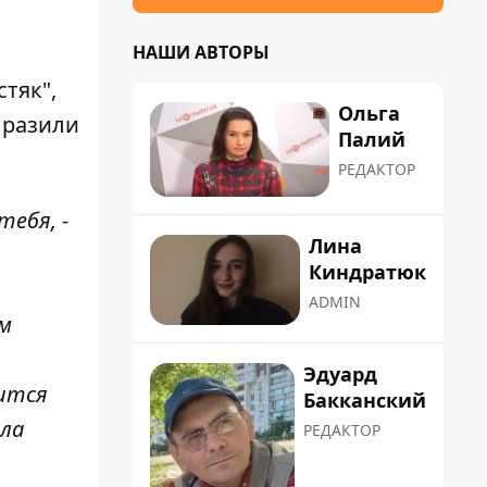
НАШИ АВТОРЫ
тяк",
Ольга
ыразили
Палий
РЕДАКТОР
ебя, -
Лина
Киндратюк
ADMIN
ем
Эдуард
шится
Бакканский
ала
РЕДАКТОР