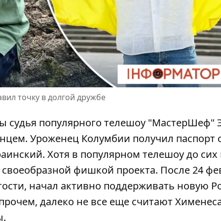
вил точку в долгой дружбе
ы судья популярного телешоу "МастерШеф"
инцем. Уроженец
Колумбии
получил паспорт 
раинский. Хотя в популярном телешоу до сих
о своеобразной фишкой проекта. После 24 фе
итости, начал активно поддерживать новую Р
Впрочем, далеко не все еще считают Хименес
ы.