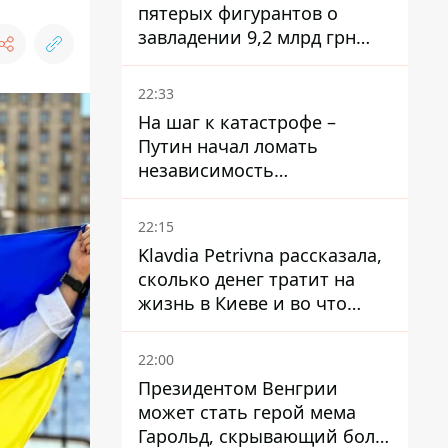
пятерых фигурантов о
завладении 9,2 млрд грн
ПриватБанка направили в
суд
22:33
На шаг к катастрофе –
Путин начал ломать
независимость
собственного Центробанка,
заставив снизить базовую
22:15
ставку
Klavdia Petrivna рассказала,
сколько денег тратит на
жизнь в Киеве и во что
вкладывает миллионы
22:00
Президентом Венгрии
может стать герой мема
Гарольд, скрывающий боль