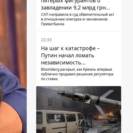
пятерых фигурантов о
завладении 9,2 млрд грн
ПриватБанка направили в
САП направила в суд обвинительный акт
в отношении олигарха и чиновников
суд
ПриватБанка
22:33
На шаг к катастрофе –
Путин начал ломать
независимость
собственного Центробанка,
Bloomberg раскрыл, как Кремль впервые
публично продавил решение регулятора
заставив снизить базовую
по ставке.
ставку