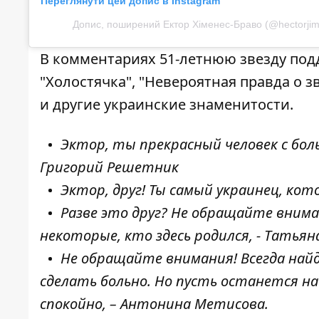
Переглянути цей допис в Instagram
Допис, поширений Ектор Хіменес-Браво (@hectorji
В комментариях 51-летнюю звезду подд
"Холостячка", "Невероятная правда о 
и другие украинские знаменитости.
Эктор, ты прекрасный человек с бол
Григорий Решетник
Эктор, друг! Ты самый украинец, кот
Разве это друг? Не обращайте внима
некоторые, кто здесь родился, - Татья
Не обращайте внимания! Всегда най
сделать больно. Но пусть останется на
спокойно, – Антонина Метисова.