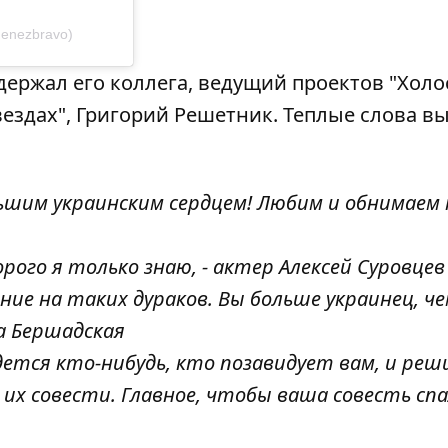
menezbravo)
ержал его коллега, ведущий проектов "Холос
звездах", Григорий Решетник. Теплые слова в
ьшим украинским сердцем! Любим и обнимаем т
орого я только знаю, - актер Алексей Суровцев
ние на таких дураков. Вы больше украинец, ч
на Бершадская
дется кто-нибудь, кто позавидует вам, и ре
 их совести. Главное, чтобы ваша совесть сп