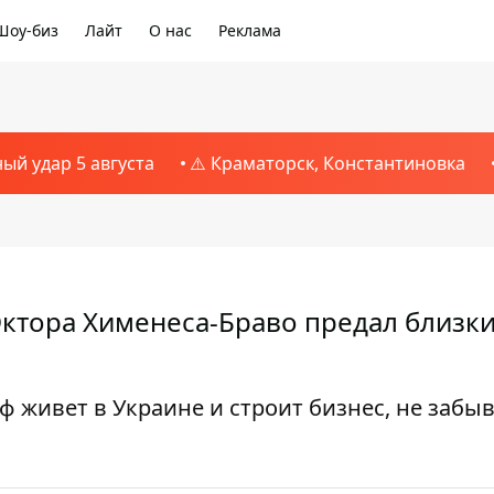
Шоу-биз
Лайт
О нас
Реклама
ный удар 5 августа
⚠️ Краматорск, Константиновка
Эктора Хименеса-Браво предал близк
 живет в Украине и строит бизнес, не забыв