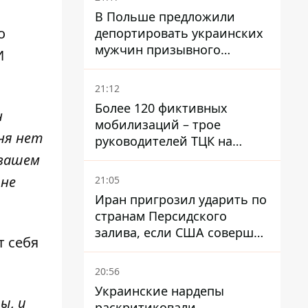
В Польше предложили
о
депортировать украинских
мужчин призывного
И
возраста - кого это может
затронуть
21:12
Более 120 фиктивных
н
мобилизаций – трое
еня нет
руководителей ТЦК на
Волыни и Буковине
 вашем
получили подозрения за
 не
21:05
фейковые отчеты
Иран пригрозил ударить по
странам Персидского
залива, если США совершат
т себя
хотя бы одну атаку - Reuters
20:56
Украинские нардепы
ы, и
раскритиковали