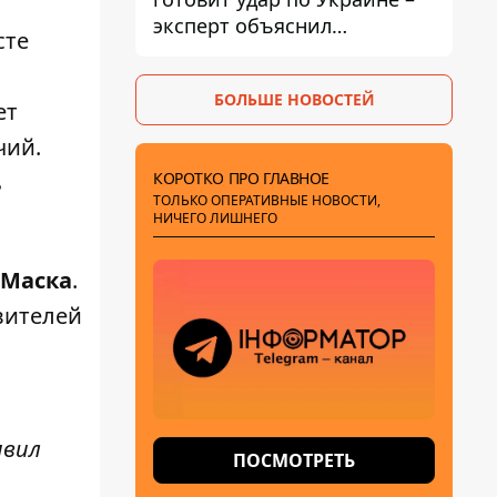
эксперт объяснил
сте
настоящее назначение
новой гомельской бригады
БОЛЬШЕ НОВОСТЕЙ
ет
чий.
КОРОТКО ПРО ГЛАВНОЕ
ь
ТОЛЬКО ОПЕРАТИВНЫЕ НОВОСТИ,
НИЧЕГО ЛИШНЕГО
 Маска
.
вителей
явил
ПОСМОТРЕТЬ