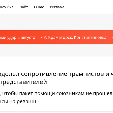
Шоу-биз
Лайт
О нас
Реклама
ный удар 5 августа
⚠️ Краматорск, Константиновка
одолел сопротивление трампистов и 
 представителей
, чтобы пакет помощи союзникам не прошел
нсы на реванш