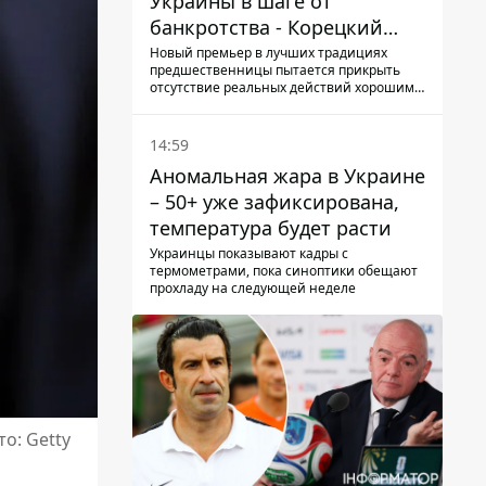
Украины в шаге от
банкротства - Корецкий
обещает им… новые склады
Новый премьер в лучших традициях
предшественницы пытается прикрыть
отсутствие реальных действий хорошими
словами
14:59
Аномальная жара в Украине
– 50+ уже зафиксирована,
температура будет расти
Украинцы показывают кадры с
термометрами, пока синоптики обещают
прохладу на следующей неделе
о: Getty