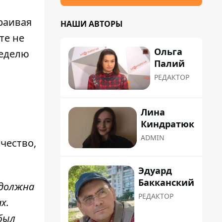
раивая
НАШИ АВТОРЫ
те не
Ольга
неделю
Палий
РЕДАКТОР
Лина
Киндратюк
ADMIN
чество,
Эдуард
Бакканский
 должна
РЕДАКТОР
х.
был