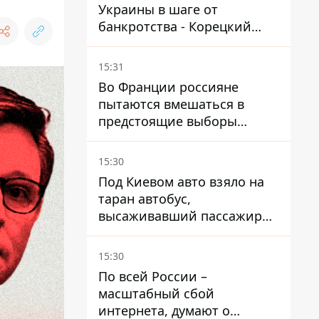
Украины в шаге от
банкротства - Корецкий
обещает им… новые склады
15:31
Во Франции россияне
пытаются вмешаться в
предстоящие выборы
президента благодаря
ботам
15:30
Под Киевом авто взяло на
таран автобус,
высаживавший пассажиров
на остановке - пассажир в
больнице
15:30
По всей России –
масштабный сбой
интернета, думают о