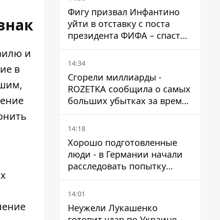
Фигу призвал Инфантино
знак
уйти в отставку с поста
президента ФИФА – спасти
футбол еще не поздно
аилю и
14:34
ие в
Сгорели миллиарды -
ьшим,
ROZETKA сообщила о самых
ление
больших убытках за время
существования компании
онить
14:18
Хорошо подготовленные
люди - в Германии начали
расследовать попытку
их
ударить дроном по
украинскому самолету на
14:01
аэродроме Лейпцига
ление
Неужели Лукашенко
готовит удар по Украине –