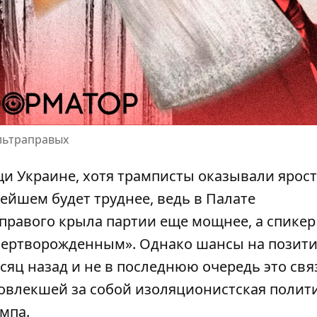
льтраправых
щи Украине
, хотя трамписты оказывали ярос
ейшем будет труднее, ведь в Палате
правого крыла партии еще мощнее, а спике
мертворожденным». Однако шансы на позит
сяц назад и не в последнюю очередь это свя
повлекшей за собой
изоляционистская полит
мпа.