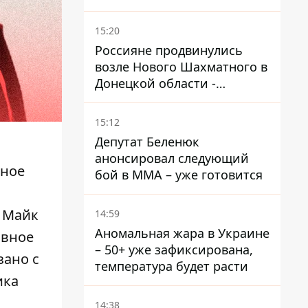
причинах
15:20
Россияне продвинулись
возле Нового Шахматного в
Донецкой области -
DeepState
15:12
Депутат Беленюк
анонсировал следующий
тное
бой в ММА – уже готовится
р Майк
14:59
Аномальная жара в Украине
ивное
– 50+ уже зафиксирована,
зано с
температура будет расти
ика
14:38