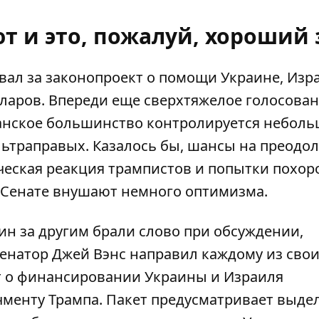
т и это, пожалуй, хороший 
вал
за законопроект о помощи
Украине, Изр
ларов. Впереди еще сверхтяжелое голосован
канское большинство контролируется небол
ьтраправых. Казалось бы, шансы на преодо
ческая реакция трампистов и попытки похор
в Сенате внушают немного оптимизма.
ин за другим брали слово при обсуждении,
Сенатор Джей Вэнс направил каждому из сво
кт о финансировании Украины и Израиля
чменту Трампа
. Пакет предусматривает выде