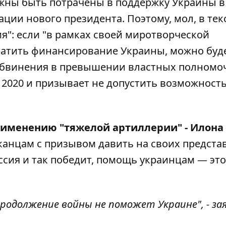
жны быть потрачены в поддержку Украины в
ции нового президента. Поэтому, мол, в тек
я": если "в рамках своей миротворческой
ратить финансирование Украины, можно буд
 обвинения в превышении властных полномо
в 2020 и призывает не допустить возможност
рименению "тяжелой артиллерии" - Илона
иканцам
с призывом давить на своих предста
оссия и так победит, помощь украинцам — это
родолжение войны не поможет Украине", - за