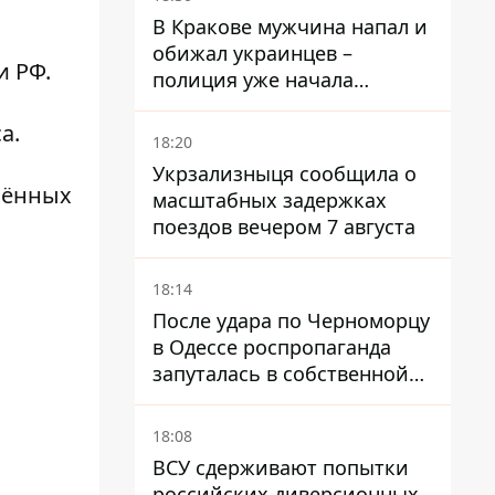
В Кракове мужчина напал и
обижал украинцев –
и
РФ.
полиция уже начала
расследование
а.
18:20
Укрзализныця сообщила о
чённых
масштабных задержках
поездов вечером 7 августа
18:14
После удара по Черноморцу
в Одессе роспропаганда
запуталась в собственной
лжи
18:08
ВСУ сдерживают попытки
российских диверсионных