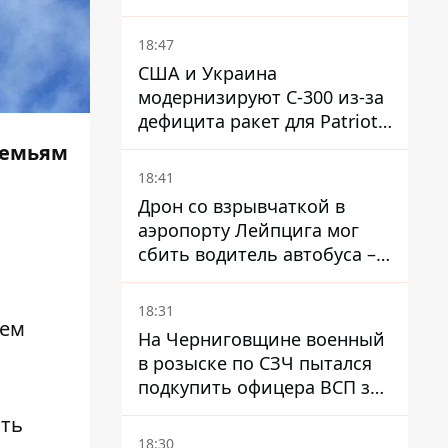
ракеты
18:47
США и Украина
модернизируют С-300 из-за
дефицита ракет для Patriot -
СМИ
семьям
18:41
Дрон со взрывчаткой в ​​
аэропорту Лейпцига мог
сбить водитель автобуса –
Welt
18:31
ием
На Черниговщине военный
в розыске по СЗЧ пытался
подкупить офицера ВСП за
40 тысяч гривен
сть
18:30