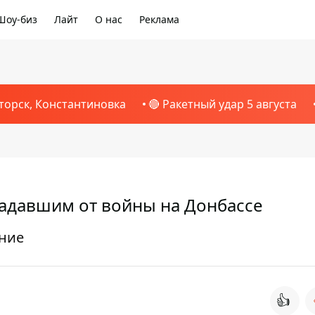
Шоу-биз
Лайт
О нас
Реклама
торск, Константиновка
🔴 Ракетный удар 5 августа
адавшим от войны на Донбассе
ние
👍