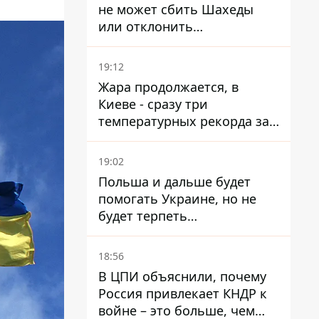
не может сбить Шахеды
или отклонить
баллистические ракеты
19:12
Жара продолжается, в
Киеве - сразу три
температурных рекорда за
день
19:02
Польша и дальше будет
помогать Украине, но не
будет терпеть
"бандеровскую символику" -
Навроцкий
18:56
В ЦПИ объяснили, почему
Россия привлекает КНДР к
войне – это больше, чем