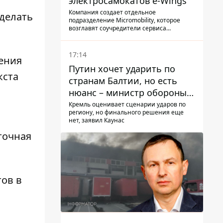
электросамокатов e-Wings
Компания создает отдельное
сделать
подразделение Micromobility, которое
возглавят соучредители сервиса
самокатов.
17:14
дения
Путин хочет ударить по
кста
странам Балтии, но есть
нюанс – министр обороны
Литвы сделал заявление
Кремль оценивает сценарии ударов по
региону, но финального решения еще
нет, заявил Каунас
точная
тов в