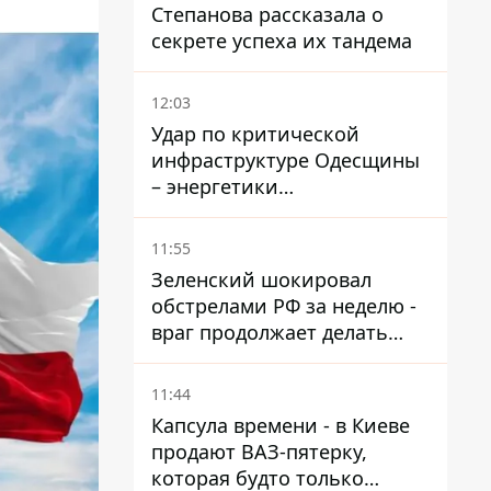
Степанова рассказала о
секрете успеха их тандема
12:03
Удар по критической
инфраструктуре Одесщины
– энергетики
восстанавливают свет
11:55
Зеленский шокировал
обстрелами РФ за неделю -
враг продолжает делать
ставку на баллистический
террор
11:44
Капсула времени - в Киеве
продают ВАЗ-пятерку,
которая будто только