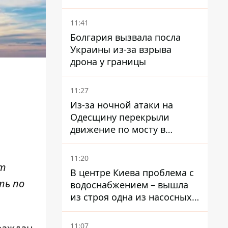
сошла с конвейера
11:41
Болгария вызвала посла
Украины из-за взрыва
дрона у границы
11:27
Из-за ночной атаки на
Одесщину перекрыли
движение по мосту в
Маяках - подробности от
ГНСУ
11:20
ут
В центре Киева проблема с
ть по
водоснабжением – вышла
из строя одна из насосных
станций
11:07