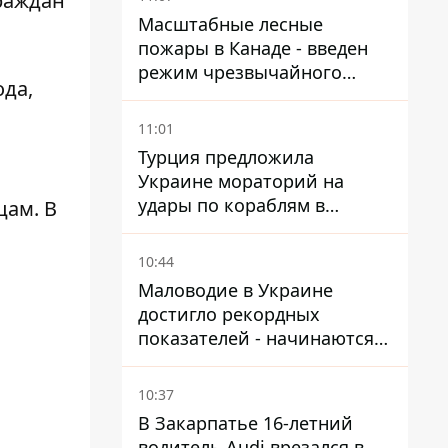
граждан
Масштабные лесные
пожары в Канаде - введен
режим чрезвычайного
ода,
положения, выехали более
20 тысяч человек
11:01
Турция предложила
Украине мораторий на
удары по кораблям в
нцам
. В
Черном море
10:44
Маловодие в Украине
достигло рекордных
показателей - начинаются
ограничения
водоснабжения
10:37
В Закарпатье 16-летний
водитель Audi врезался в