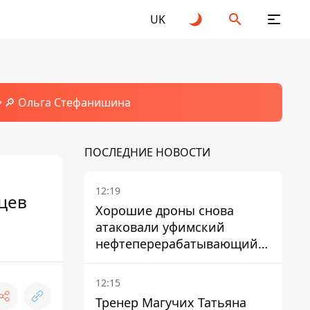
UK
🔎 Ольга Стефанишина
ПОСЛЕДНИЕ НОВОСТИ
12:19
цев
Хорошие дроны снова
атаковали уфимский
нефтеперерабатывающий
кластер – один упал на
недострой
12:15
Тренер Магучих Татьяна