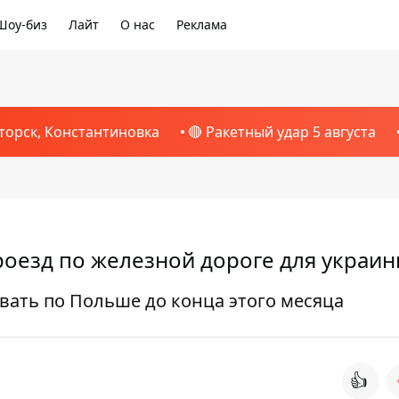
Шоу-биз
Лайт
О нас
Реклама
торск, Константиновка
🔴 Ракетный удар 5 августа
оезд по железной дороге для украин
вать по Польше до конца этого месяца
👍