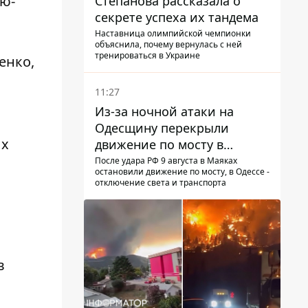
ью-
Степанова рассказала о
секрете успеха их тандема
Наставница олимпийской чемпионки
объяснила, почему вернулась с ней
тренироваться в Украине
енко,
11:27
Из-за ночной атаки на
Одесщину перекрыли
ых
движение по мосту в
Маяках - подробности от
После удара РФ 9 августа в Маяках
остановили движение по мосту, в Одессе -
ГНСУ
отключение света и транспорта
в