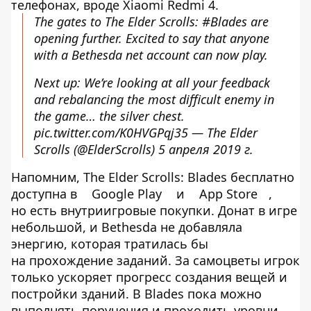
телефонах, вроде Xiaomi Redmi 4.
The gates to The Elder Scrolls:
#Blades
are
opening further. Excited to say that anyone
with a Bethesda net account can now play.
Next up: We’re looking at all your feedback
and rebalancing the most difficult enemy in
the game… the silver chest.
pic.twitter.com/K0HVGPqj35
— The Elder
Scrolls (@ElderScrolls)
5 апреля 2019 г.
Напомним, The Elder Scrolls: Blades бесплатно
доступна в
Google Play
и
App Store
,
но есть внутриигровые покупки. Донат в игре
небольшой, и Bethesda не добавляла
энергию, которая тратилась бы
на прохождение заданий. За самоцветы игрок
только ускоряет прогресс создания вещей и
постройки зданий. В Blades пока можно
выполнять поручения и проходить уровни