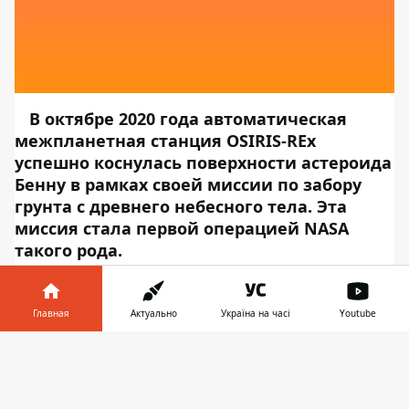
В октябре 2020 года автоматическая
межпланетная станция OSIRIS-REx
успешно коснулась поверхности астероида
Бенну в рамках своей миссии по забору
грунта с древнего небесного тела. Эта
миссия стала первой операцией NASA
такого рода.
Межпланетная станция NASA OSIRIS-REx,
которая с конца 2018 года изучала
астероид Бенну, успешно совершила
Главная
Актуально
Україна на часі
Youtube
отлетный маневр и начала обратный
Информатор в
перелет к Земле. Об этом
Скачать
телефоне
👉
сообщает
Информатор Tech
, ссылаясь
на
NASA
.