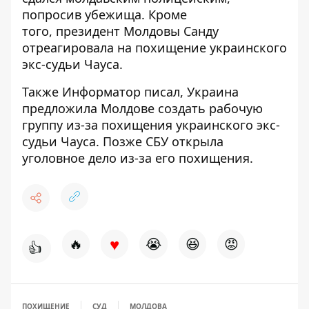
попросив убежища. Кроме
того, президент Молдовы
Санду
отреагировала на похищение украинского
экс-судьи
Чауса.
Также
Информатор
писал, Украина
предложила Молдове
создать рабочую
группу из-за похищения
украинского экс-
судьи Чауса. Позже СБУ
открыла
уголовное дело из-за его похищения
.
♥
🔥
😭
😆
😡
👍
ПОХИЩЕНИЕ
СУД
МОЛДОВА