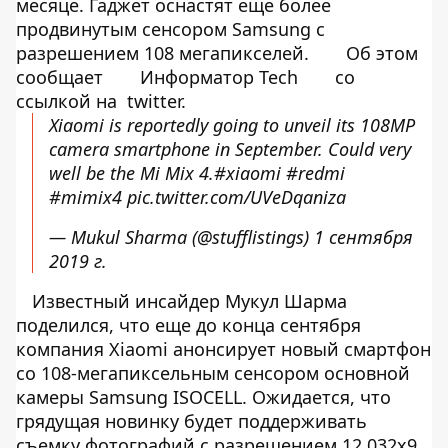
месяце. Гаджет оснастят еще более
продвинутым сенсором Samsung с
разрешением 108 мегапикселей.
Об этом
сообщает
Информатор Tech
со
ссылкой на
twitter.
Xiaomi is reportedly going to unveil its 108MP
camera smartphone in September. Could very
well be the Mi Mix 4.
#xiaomi
#redmi
#mimix4
pic.twitter.com/UVeDqaniza
— Mukul Sharma (@stufflistings)
1 сентября
2019 г.
Известный инсайдер Мукул Шарма
поделился, что еще до конца сентября
компания Xiaomi анонсирует новый смартфон
со 108-мегапиксельным сенсором основной
камеры Samsung ISOCELL. Ожидается, что
грядущая новинку будет поддерживать
съемку фотографий с разрешением 12 032х9