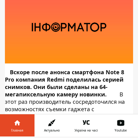
Вскоре после
анонса
смартфона Note 8
Pro компания Redmi поделилась серией
снимков. Они были сделаны на 64-
мегапиксельную камеру новинки.
В
этот раз производитель сосредоточился на
возможностях съемки гаджета с
использованием макрообъектива, а также в
условиях плохой освещенности. Примером
фото в режиме «Макро» стало изображение
Главная
Актуально
Україна на часі
Youtube