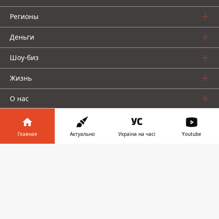
Регионы
Деньги
Шоу-биз
Жизнь
О нас
Главная
Актуально
Україна на часі
Youtube
Информатор в
Скачать
телефоне
👉
Информатор проекты
Столица
Ваши финансы
Авто
Geek
© 2016-2026 Informator