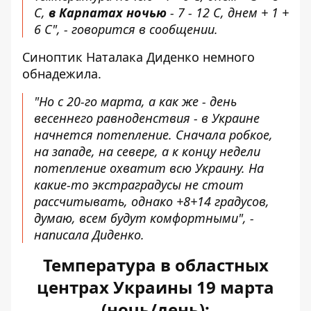
С,
в Карпатах ночью
- 7 - 12 С, днем ​​+ 1 +
6 С", -
говорится в сообщении
.
Синоптик Наталака Диденко немного
обнадежила.
"Но с 20-го марта, а как же - день
весеннего равноденствия - в Украине
начнется потепление. Сначала робкое,
на западе, на севере, а к концу недели
потепление охватит всю Украину. На
какие-то экстраградусы не стоит
рассчитывать, однако +8+14 градусов,
думаю, всем будут комфортными", -
написала Диденко
.
Температура в областных
центрах Украины 19 марта
(ночь/день):