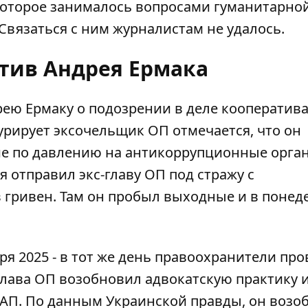
которое занималось вопросами гуманитарно
вязаться с ним журналистам не удалось.
отив Андрея Ермака
рею Ермаку о подозрении в деле кооператив
урирует эксочельщик ОП
отмечается, что он
ие по давлению на антикоррупционные орга
отправил экс-главу ОП под стражу с
 гривен. Там он пробыл выходные и в понед
ря 2025 - в тот же день правоохранители пр
глава ОП возобновил адвокатскую практику
САП. По данным Украинской правды, он возо