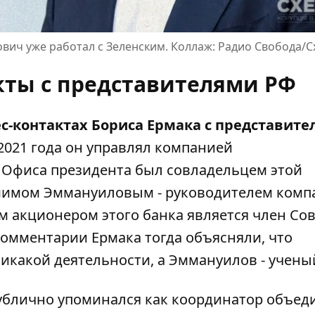
сович уже работал с Зеленским. Коллаж: Радио Свобода/
кты с представителями РФ
с-контактах Бориса Ермака с представит
 2021 года он управлял компанией
 Офиса президента был совладельцем этой
амимом Эммануиловым - руководителем комп
 акционером этого банка является член Сов
омментарии Ермака тогда объясняли, что
икакой деятельности, а Эммануилов - учены
публично упоминался как координатор объед