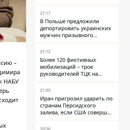
National Security Journal
21:17
В Польше предложили
депортировать украинских
мужчин призывного
возраста - кого это может
затронуть
21:12
Более 120 фиктивных
ссию –
мобилизаций – трое
адимира
руководителей ТЦК на
Волыни и Буковине
ак НАБУ
получили подозрения за
ерь
21:05
фейковые отчеты
Иран пригрозил ударить по
сходит
странам Персидского
залива, если США совершат
хотя бы одну атаку - Reuters
ых
20:56