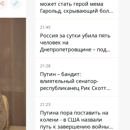
может стать герой мема
Гарольд, скрывающий боль
– он возглавил народное
голосование
21:45
Россия за сутки убила пять
человек на
Днепропетровщине – под
ударами оказались пять
районов области
21:28
Путин – бандит:
влиятельный сенатор-
республиканец Рик Скотт
призвал Конгресс привлечь
РФ к ответственности за
21:23
войну в Украине
Путина пора поставить на
колени - в США назвали
путь к завершению войны -