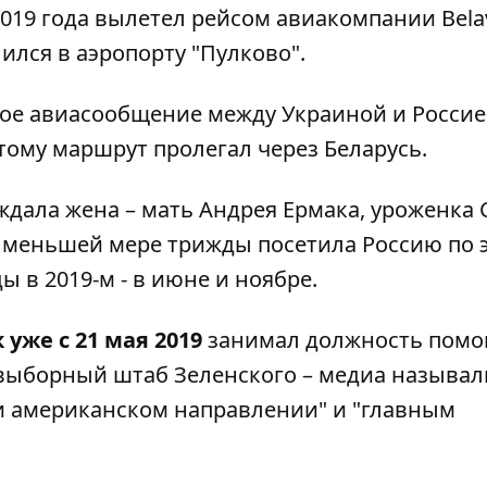
2019 года вылетел рейсом авиакомпании Belav
ился в аэропорту "Пулково".
мое авиасообщение между Украиной и Россие
тому маршрут пролегал через Беларусь.
дала жена – мать Андрея Ермака, уроженка 
о меньшей мере трижды посетила Россию по 
ы в 2019-м - в июне и ноябре.
уже с 21 мая 2019
занимал должность пом
двыборный штаб Зеленского – медиа называл
и американском направлении" и "главным