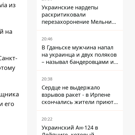
ia из
Украинские нардепы
раскритиковали
перезахоронение Мельника
из-за риска
й на
дипломатической изоляции
20:46
В Гданьске мужчина напал
на украинца и двух поляков
Санкт-
– называл бандеровцами и
этому
вел себя агрессивно
20:38
Сердце не выдержало
ощника
взрывов ракет - в Ирпене
скончались жители приюта
и его
для собак с инвалидностью
20:22
Украинский Ан-124 в
Лейпциге, который