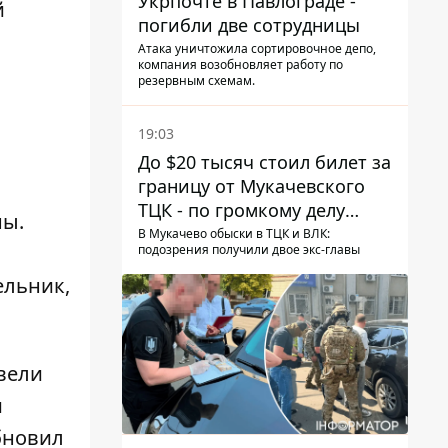
Укрпочте в Павлограде -
й
погибли две сотрудницы
Атака уничтожила сортировочное депо,
компания возобновляет работу по
резервным схемам.
19:03
а
До $20 тысяч стоил билет за
границу от Мукачевского
ТЦК - по громкому делу
ны.
первые подозрения
В Мукачево обыски в ТЦК и ВЛК:
подозрения получили двое экс-главы
получили двое бывших
руководителей
ельник,
овели
и
бновил