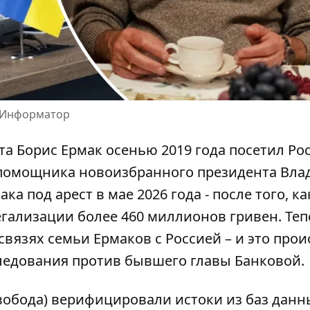
: Информатор
а Борис Ермак осенью 2019 года посетил Ро
ь помощника новоизбранного президента Вл
ака под арест
в мае 2026 года - после того, к
егализации более 460 миллионов гривен. Теп
вязях семьи Ермаков с Россией – и это прои
ледования против бывшего главы Банковой.
вобода)
верифицировали истоки из баз данн