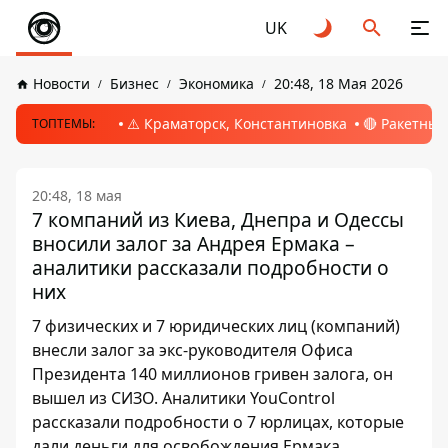
UK
Новости
Бизнес
Экономика
20:48, 18 Мая 2026
⚠️ Краматорск, Константиновка
🔴 Ракетный
ТОПТЕМЫ:
20:48, 18 мая
7 компаний из Киева, Днепра и Одессы
вносили залог за Андрея Ермака –
аналитики рассказали подробности о
них
7 физических и 7 юридических лиц (компаний)
внесли залог за экс-руководителя Офиса
Президента 140 миллионов гривен залога, он
вышел из СИЗО. Аналитики YouControl
рассказали подробности о 7 юрлицах, которые
дали деньги для освобождения Ермака