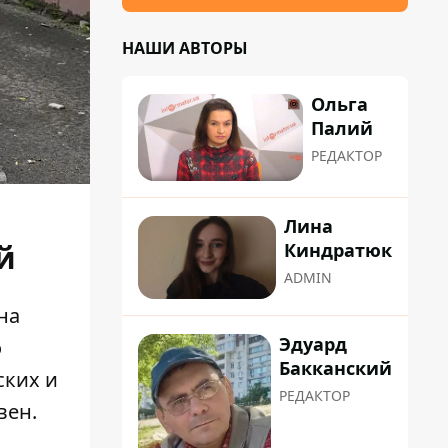
НАШИ АВТОРЫ
Ольга
Палий
РЕДАКТОР
Лина
й
Киндратюк
ADMIN
на
Эдуард
о
Бакканский
ских и
РЕДАКТОР
вен.