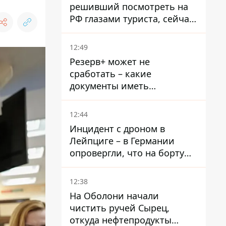
решивший посмотреть на
РФ глазами туриста, сейчас
при смерти в тюрьме, где
его пытали и делали
12:49
инъекции
Резерв+ может не
сработать – какие
документы иметь
мужчинам, чтобы не
попасть в ТЦК
12:44
Инцидент с дроном в
Лейпциге – в Германии
опровергли, что на борту
украинского самолета были
оружие и боеприпасы
12:38
На Оболони начали
чистить ручей Сырец,
откуда нефтепродукты