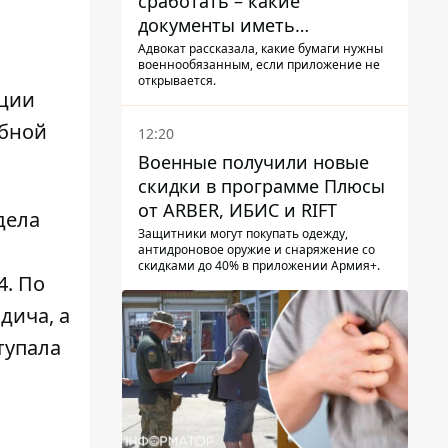
сработать – какие
документы иметь
мужчинам, чтобы не
Адвокат рассказала, какие бумаги нужны
военнообязанным, если приложение не
попасть в ТЦК
открывается.
ации
абной
12:20
Военные получили новые
скидки в программе Плюсы
от ARBER, ИБИС и RIFT
дела
Защитники могут покупать одежду,
антидроновое оружие и снаряжение со
скидками до 40% в приложении Армия+.
4. По
дича, а
тупала