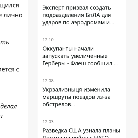
бщился
Эксперт призвал создать
е лично
подразделения БпЛА для
ударов по аэродромам и
составам КАБ врага
12:10
сть
Оккупанты начали
запускать увеличенные
Герберы - Флеш сообщил о
ется с
новой модификации дрона
12:08
Укрзализныця изменила
маршруты поездов из-за
обстрелов
 делал
Днепропетровщины,
и
Харьковщины и Запорожья
12:03
Разведка США узнала планы
Путина на войну с НАТО,