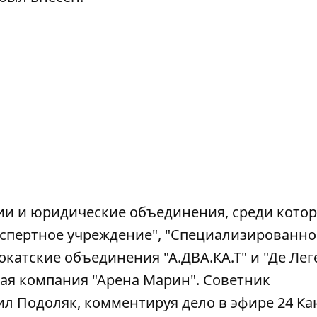
ии и юридические объединения, среди кото
кспертное учреждение", "Специализированно
атские объединения "А.ДВА.КА.Т" и "Де Леге
кая компания "Арена Марин". Советник
л Подоляк, комментируя дело в эфире 24 Ка