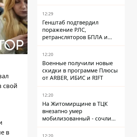
попадали в озера
12:29
Генштаб подтвердил
поражение РЛС,
ретрансляторов БПЛА и
других военных объектов
РФ в Крыму и на юге
12:20
Военные получили новые
скидки в программе Плюсы
вал
от ARBER, ИБИС и RIFT
в свой
12:20
На Житомирщине в ТЦК
внезапно умер
мобилизованный - сочли
и
годным и сразу
ие
в
остановилось сердце
12:20