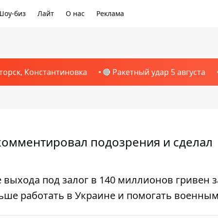
Шоу-биз
Лайт
О нас
Реклама
торск, Константиновка
🔴 Ракетный удар 5 августа
комментировал подозрения и сделал
выхода под залог в 140 миллионов гривен з
ьше работать в Украине и помогать военны