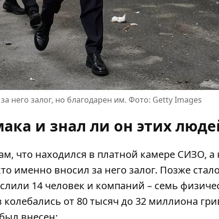
за него залог, но благодарен им. Фото: Getty Images
мака и знал ли он этих люде
м, что находился в платной камере СИЗО, а 
кто именно вносил за него залог
. Позже стал
ислили 14 человек и компаний – семь физиче
колебались от 80 тысяч до 32 миллиона гри
был внесен: