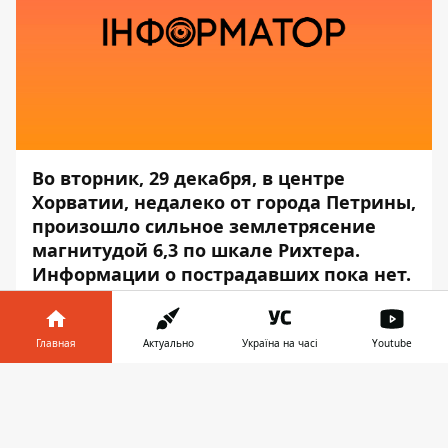
Во вторник, 29 декабря, в центре
Хорватии, недалеко от города Петрины,
произошло сильное землетрясение
магнитудой 6,3 по шкале Рихтера.
Информации о пострадавших пока нет.
Об этом сообщает
Информатор
со
ссылкой на
Vecernji list
.
Главная
Актуально
Україна на часі
Youtube
Эпицентр подземных толчков
Информатор в
Скачать
зафиксировали в трёх километрах от
телефоне
👉
города Петрины.