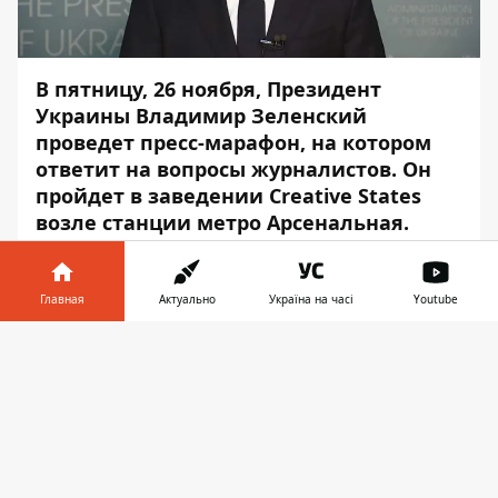
В пятницу, 26 ноября, Президент
Украины Владимир Зеленский
проведет пресс-марафон, на котором
ответит на вопросы журналистов. Он
пройдет в заведении Creative States
возле станции метро Арсенальная.
Пресс-марафон пройдет для
ограниченного количества журналистов, –
Главная
Актуально
Україна на часі
Youtube
сообщает
Информатор
.
Информатор в
Скачать
Однако все желающие могут наблюдать за
телефоне
👉
марафоном Зеленского онлайн в
трансляции, которая доступна
здесь
.
Информатор же будет рассказывать вам
все самые интересные ответы Зеленского: