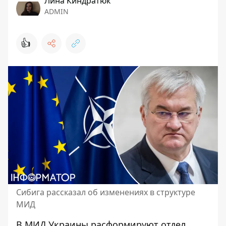
Лина Киндратюк
ADMIN
👍
Сибига рассказал об изменениях в структуре
МИД
В МИД Украины расформируют отдел