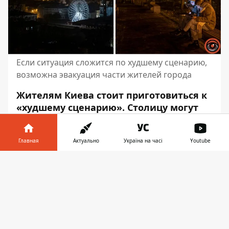
Если ситуация сложится по худшему сценарию,
возможна эвакуация части жителей города
Жителям Киева стоит приготовиться к
«худшему сценарию».
Столицу могут
ждать
отключения электроэнергии при
низких температурах. Рассматривается
Главная
Актуально
Україна на часі
Youtube
вариант эвакуации части города.
Информатор в
Об этом заявил мэр Киева Виталий
Скачать
телефоне
👉
Кличко пишет
издание
Deutsche Welle. По
его словам, Киев может ожидать «худшая
зима со времён Второй мировой войны».
«Если дело пойдет по худшему сценарию,