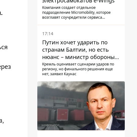
электросамокатов e-Wings
Компания создает отдельное
.
подразделение Micromobility, которое
возглавят соучредители сервиса
самокатов.
17:14
Путин хочет ударить по
ься
странам Балтии, но есть
нюанс – министр обороны
Литвы сделал заявление
Кремль оценивает сценарии ударов по
ерез
региону, но финального решения еще
нет, заявил Каунас
в,