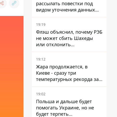
рассылать повестки под
видом уточнения данных
для набора контрактников
19:19
Флэш объяснил, почему РЭБ
не может сбить Шахеды
или отклонить
баллистические ракеты
19:12
Жара продолжается, в
Киеве - сразу три
температурных рекорда за
день
19:02
Польша и дальше будет
помогать Украине, но не
будет терпеть