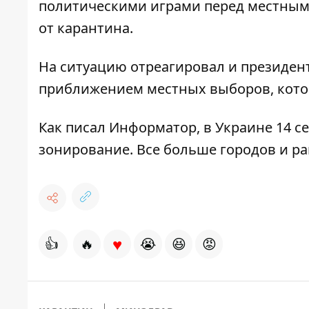
политическими играми перед местными
от карантина.
На ситуацию отреагировал и президе
приближением местных выборов
, кот
Как писал Информатор, в Украине 14 с
зонирование
. Все больше городов и р
♥
👍
🔥
😭
😆
😡