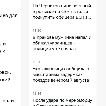
На Черниговщине военный
в розыске по СЗЧ пытался
иев для
подкупить офицера ВСП за
40 тысяч гривен
18:30
В Кракове мужчина напал и
обижал украинцев –
в и
полиция уже начала
 к
расследование
18:20
Укрзализныця сообщила о
овск.
масштабных задержках
сткий
поездов вечером 7 августа
18:14
После удара по Черноморцу
зывали
в Одессе роспропаганда