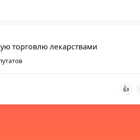
ную торговлю лекарствами
путатов
👍