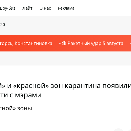
Шоу-биз
Лайт
О нас
Реклама
020
торск, Константиновка
🔴 Ракетный удар 5 августа
» и «красной» зон карантина появил
ти с мэрами
асной» зоны