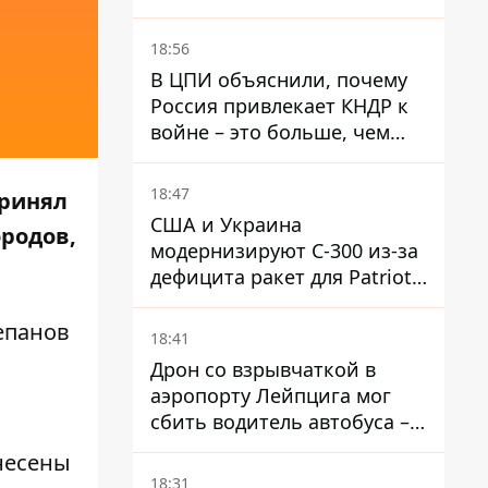
"бандеровскую символику" -
Навроцкий
18:56
В ЦПИ объяснили, почему
Россия привлекает КНДР к
войне – это больше, чем
ракеты
18:47
принял
США и Украина
ородов,
модернизируют С-300 из-за
дефицита ракет для Patriot -
СМИ
епанов
18:41
Дрон со взрывчаткой в ​​
аэропорту Лейпцига мог
сбить водитель автобуса –
Welt
несены
18:31