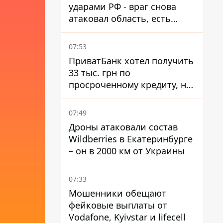
ударами РФ - враг снова
атаковал область, есть
разрушения и пожары
07:53
ПриватБанк хотел получить
33 тыс. грн по
просроченному кредиту, но
суд взыскал с должницы
только 22 тыс. грн
07:49
Дроны атаковали состав
Wildberries в Екатеринбурге
– он в 2000 км от Украины
07:33
Мошенники обещают
фейковые выплаты от
Vodafone, Kyivstar и lifecell