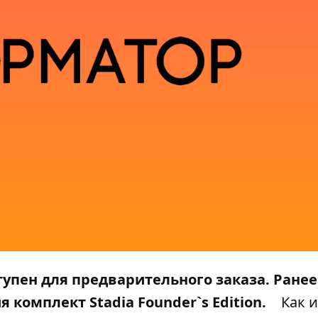
тупен для предварительного заказа. Ранее
 комплект Stadia Founder`s Edition.
Как и