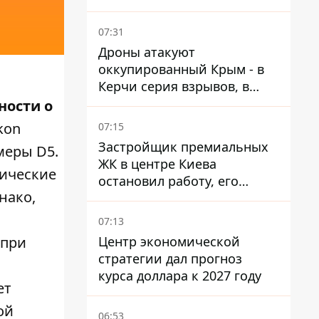
07:31
Дроны атакуют
оккупированный Крым - в
Керчи серия взрывов, в
Феодосии пожар
ности о
kon
07:15
Застройщик премиальных
меры D5.
ЖК в центре Киева
нические
остановил работу, его
нако,
руководители сбежали из
Украины - Bihus.info
07:13
Центр экономической
 при
стратегии дал прогноз
курса доллара к 2027 году
ет
ой
06:53