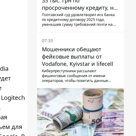
33 тыс. грн по
просроченному кредиту, но
суд взыскал с должницы
Полтавский суд удовлетворил иск банка
по кредитному договору 2025 года,
только 22 тыс. грн
уменьшив сумму требований почти на
треть
07:33
Мошенники обещают
фейковые выплаты от
Vodafone, Kyivstar и lifecell
dia
Киберпреступники рассылают
фишинговые сообщения от имени
удет
операторов, чтобы похитить данные
украинцев.
е
 Logitech
.
рая
ъем для