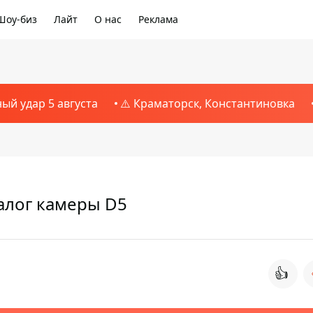
Шоу-биз
Лайт
О нас
Реклама
ный удар 5 августа
⚠️ Краматорск, Константиновка
алог камеры D5
👍