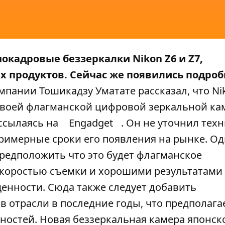
нокадровые беззеркалки Nikon Z6 и Z7,
 продуктов. Сейчас же появились подроб
пании Тошикадзу Уматате рассказал, что Ni
своей флагманской цифровой зеркальной ка
 ссылаясь на
Engadget
. Он не уточнил тех
примерные сроки его появления на рынке. Од
предположить что это будет флагманское
коростью съемки и хорошими результатами
енности. Сюда также следует добавить
в отрасли в последние годы, что предполага
остей. Новая беззеркальная камера японск