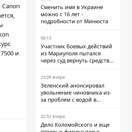
и Canon
Сменить имя в Украине
можно с 16 лет -
ется,
подробности от Минюста
ы
kon
06:13
курс
Участник боевых действий
D7500 и
из Мариуполя пытался
через суд вернуть средства
субсидии со счета в
Ощадбанке – каким было
23:09 вчера
решение
Зеленский анонсировал
увольнение чиновника из-
за проблем с водой в
Марганце
22:52 вчера
Дело Коломойского и еще
пятерых фигурантов о