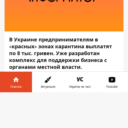
В Украине предпринимателям в
«
красных
»
зонах карантина выплатят
по 8 тыс. гривен. Уже разработан
комплекс для поддержки бизнеса с
органами местной власти.
Об этом на заседании правительства
заявил премьер-министр Денис Шмыгаль,
Главная
Актуально
Україна на часі
Youtube
— передаёт
Информатор
.
Информатор в
Скачать
«Будут внедрены денежные выплаты по 8
телефоне
👉
000 гривен и поддержка по аналогии с
той, которую люди получали зимой.
Сейчас разработан комплекс мер для