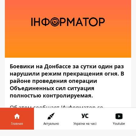
Боевики на Донбассе за сутки один раз
нарушили режим прекращения огня. В
районе проведения операции
Объединенных сил ситуация
полностью контролируемая.
Об этом сообщает
Информатор
со
ссылкой на пресс-центр штаба
ООС.
Главная
Актуально
Україна на часі
Youtube
Так, боевики обстреливали украинские
позиции из автоматического станкового