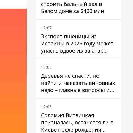
строить бальный зал в
Белом доме за $400 млн
12:07
Экспорт пшеницы из
Украины в 2026 году может
упасть вдвое из-за атак
россиян по портам
12:05
Деревья не спасти, но
найти и наказать виновных
надо – главные вопросы и
выводы из конфликта на
Теремках
12:05
Соломия Витвицкая
призналась, останется ли в
Киеве после рождения