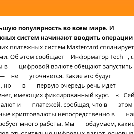
ьшую популярность во всем мире. И
ежных систем начинают вводить операции 
их платежных систем Mastercard спланирует
ми. Об этом сообщает
Информатор Tech
, 
ы в
цифровой валюте обещают запустить
—
не
уточняется. Какие это будут
, но
в
первую очередь речь идет
денег, имеющих фиксированный курс.
«
Сей
валют и
платежей, сообщая, что в
этом
ьные криптовалюты непосредственно в
на
требует много работы. Мы
обдумаем, каки
пов относительно цифровых валют, основы