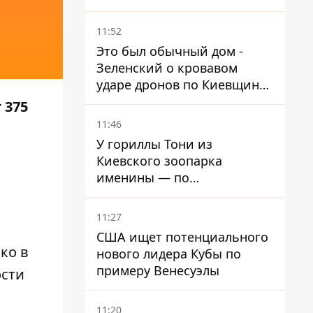
ребенка
11:52
Это был обычный дом -
Зеленский о кровавом
ударе дронов по Киевщине,
где погибли дедушка,
 375
бабушка и их малолетний
11:46
внук
У гориллы Тони из
Киевского зоопарка
именины — по
человеческим меркам ему
уже больше 90 лет
11:27
США ищет потенциального
ко в
нового лидера Кубы по
примеру Венесуэлы
ости
11:20