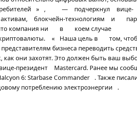
ребителей
»
,
—
подчеркнул
вице-
активам,
блокчейн-технологиям
и
пар
что компания ни
в
коем случае
 криптовалюты.
«
Наша цель в
том, что
представителям бизнеса переводить средст
 как они захотят. Это должен быть ваш выбо
вице-президент
Mastercard. Ранее мы сооб
Halcyon 6: Starbase Commander
. Также писали
годовому потреблению электроэнергии
.