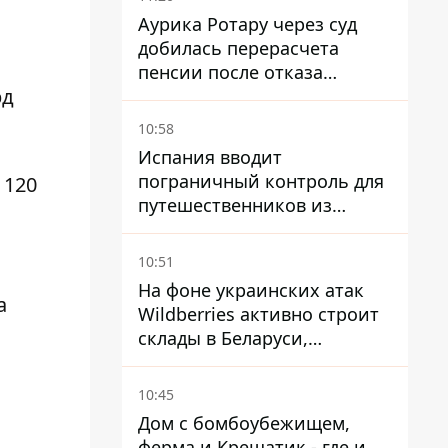
Аурика Ротару через суд
добилась перерасчета
пенсии после отказа
рд
Пенсионного фонда
10:58
Испания вводит
пограничный контроль для
 120
путешественников из
Италии из-за
миграционного конфликта
10:51
На фоне украинских атак
а
Wildberries активно строит
склады в Беларуси,
Казахстане, Узбекистане
10:45
Дом с бомбоубежищем,
ферма и Крещатик - где и