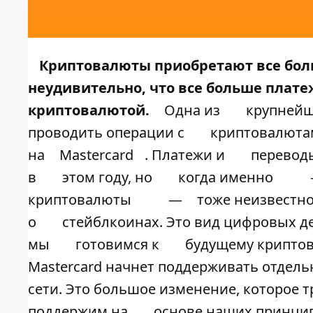
Криптовалюты приобретают все бол
неудивительно, что все больше плат
криптовалютой.
Одна из
крупнейш
проводить операции с
криптовалюта
на
Mastercard
. Платежи и
перевод
в
этом году, но
когда именно
криптовалюты
—
тоже неизвестно
о
стейблкоинах. Это вид цифровых 
мы
готовимся к
будущему крипто
Mastercard начнет поддерживать отдел
сети. Это большое изменение, которое 
поддержим на
основе наших принци