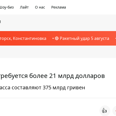
Шоу-биз
Лайт
О нас
Реклама
1
торск, Константиновка
🔴 Ракетный удар 5 августа
ребуется более 21 млрд долларов
асса составляют 375 млрд гривен
👍