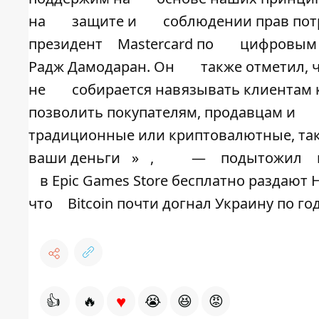
на
защите и
соблюдении прав пот
президент
Mastercard по
цифровым 
Радж Дамодаран. Он
также отметил, 
не
собирается навязывать клиентам
позволить покупателям, продавцам и
традиционные или криптовалютные, так,
ваши деньги
»
,
—
подытожил
в Epic Games Store бесплатно раздают 
что
Bitcoin почти догнал Украину по 
♥
👍
🔥
😭
😆
😡