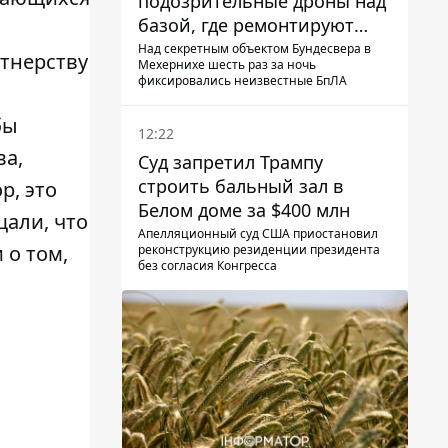
подозрительные дроны над
базой, где ремонтируют
Patriot - СМИ
Над секретным объектом Бундесвера в
тнерству
Мехернихе шесть раз за ночь
фиксировались неизвестные БпЛА
бы
12:22
ва,
Суд запретил Трампу
строить бальный зал в
р, это
Белом доме за $400 млн
щали, что
Апелляционный суд США приостановил
 о том,
реконструкцию резиденции президента
без согласия Конгресса