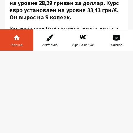
на уровне 28,29 гривен за доллар. Курс
евро установлен на уровне 33,13 грн/€.
Он вырос на 9 копеек.
Как передает
Информатор
, такие данные
приведены на сайте НБУ.
Главная
Актуально
Україна на часі
Youtube
Курсы валют НБУ на 30 сентября:
Информатор в
1 доллар США — 28,30
Скачать
телефоне
👉
1 евро — 33,13
1 польский злотый — 7,31
10 российских рублей — 3,60
1 швейцарский франк — 30,68
1 юань — 4,15
Напомним,
Омбудсмен и НБУ подписали
меморандум по борьбе с незаконными
действиями
коллекторских компаний.