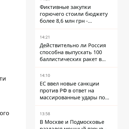
Фиктивные закупки
горючего стоили бюджету
более 8,6 млн грн -
предприятие возместило
убытки
14:21
Действительно ли Россия
способна выпускать 100
баллистических ракет в
месяц и что с этим делать
14:10
ти
ЕС ввел новые санкции
против РФ в ответ на
массированные удары по
Украине - Каллас раскрыла
детали
ого
13:58
В Москве и Подмосковье
раздался мощный взрыв –