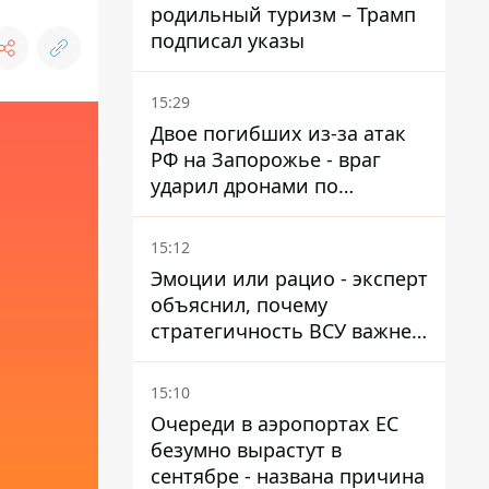
родильный туризм – Трамп
подписал указы
15:29
Двое погибших из-за атак
РФ на Запорожье - враг
ударил дронами по
автомобилю и поселку
15:12
Эмоции или рацио - эксперт
объяснил, почему
стратегичность ВСУ важнее
эмоциональных атак РФ
15:10
Очереди в аэропортах ЕС
безумно вырастут в
сентябре - названа причина