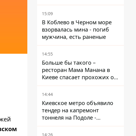
15:09
В Коблево в Черном море
взорвалась мина - погиб
мужчина, есть раненые
14:55
Больше бы такого –
ресторан Мама Манана в
Киеве спасает прохожих от
жары
14:44
Киевское метро объявило
тендер на капремонт
тоннеля на Подоле -
ажей
продлится почти два года
зском
14:26