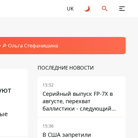
UK
🔎 Ольга Стефанишина
ПОСЛЕДНИЕ НОВОСТИ
15:52
уют
Серийный выпуск FP-7X в
августе, перехват
баллистики - следующий
ные
этап - Fire Point
конкретизировало планы
15:36
В США запретили