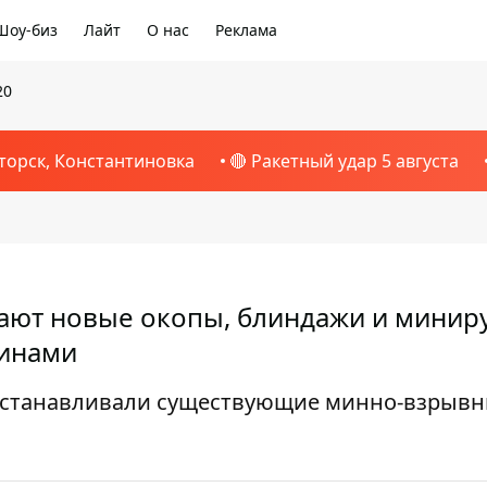
Шоу-биз
Лайт
О нас
Реклама
20
торск, Константиновка
🔴 Ракетный удар 5 августа
ают новые окопы, блиндажи и минир
минами
осстанавливали существующие минно-взрыв