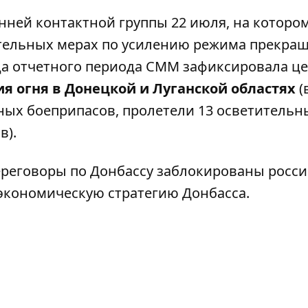
онней контактной группы 22 июля, на которо
ительных мерах по усилению
режима прекра
нца отчетного периода
СММ зафиксировала ц
я огня
в Донецкой и Луганской областях
(
ных боеприпасов, пролетели 13 осветительн
в).
ереговоры по Донбассу
заблокированы росс
экономическую стратегию Донбасса
.