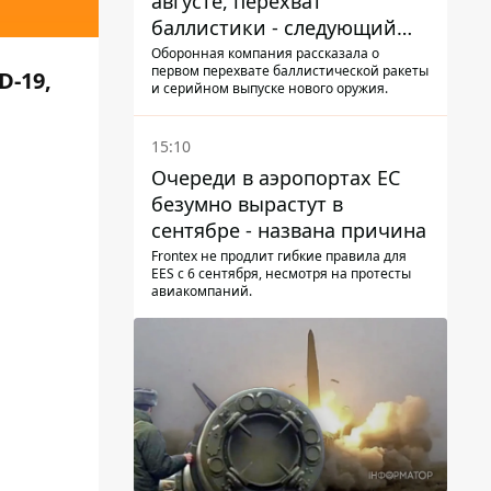
августе, перехват
баллистики - следующий
этап - Fire Point
Оборонная компания рассказала о
первом перехвате баллистической ракеты
D-19,
конкретизировало планы
и серийном выпуске нового оружия.
15:10
Очереди в аэропортах ЕС
безумно вырастут в
сентябре - названа причина
Frontex не продлит гибкие правила для
EES с 6 сентября, несмотря на протесты
авиакомпаний.