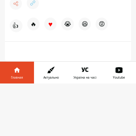
♥
🔥
😭
😆
😡
👍
Главная
Актуально
Україна на часі
Youtube
Информатор в
Скачать
телефоне
👉
ПРЕДЛОЖИТЬ НОВОСТЬ
Мир
Украина