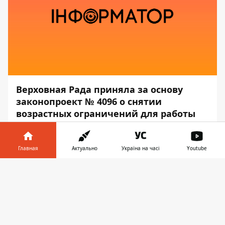
Верховная Рада приняла за основу
законопроект
№ 4096
о снятии
возрастных ограничений для работы
на государственной службе.
Об этом сообщает
Информатор
со
Главная
Актуально
Україна на часі
Youtube
ссылкой на электронный документ на
Информатор в
сайте парламента.
Скачать
телефоне
👉
За проголосовали 260 нардепов.
Законопроект предполагает, что
пенсионер с его согласия может