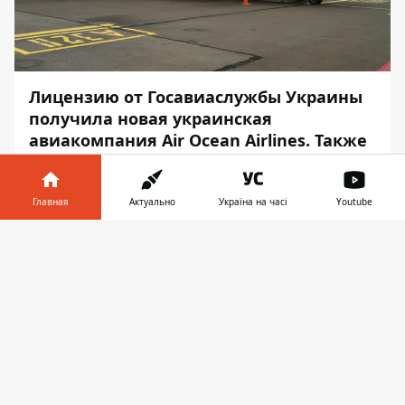
Лицензию от Госавиаслужбы Украины
получила новая украинская
авиакомпания Air Ocean Airlines. Также
у компании появился сертификат
эксплуатанта.
Главная
Актуально
Україна на часі
Youtube
Об этом сообщает
Информатор
со
Информатор в
ссылкой на
Avianews
.
Скачать
телефоне
👉
Компания выбрала в качестве основного
самолета Ан-148, созданный на заводе
«Антонов», и потому
сразу отказалась от
лоукост-модели
.
Компания предоставит пассажирам
возможность выбора между
эконом-
и