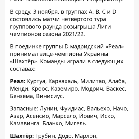
В среду, 3 ноября, в группах А, В, С и D
состоялись матчи четвёртого тура
группового раунда розыгрыша Лиги
чемпионов сезона 2021/22.
В поединке группы D мадридский «Реал»
принимал вице-чемпиона Украины
«Шахтёр». Команды играли в следующих
составах:
Реал:
Куртуа, Карвахаль, Милитао, Алаба,
Менди, Кроос, Каземиро, Модрич, Васкес,
Бензема, Винисиус.
Запасные: Лунин, Фуидиас, Вальехо, Начо,
Азар, Асенсио, Марсело, Йович, Иско,
Камавинга, Бланко, Мигель.
Шахтёр:
Трубин, Додо, Марлон,