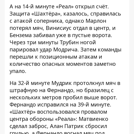
А на 14-й минуте «Реал» открыл счёт.
Защита «Шахтёра», казалось, справилась
с атакой соперника, однако Марлон
потерял мяч, Винисиус отдал в центр, и
Бензема забивал уже в пустые ворота.
Через три минуты Трубин ногой
парировал удар Модрича. Затем команды
перешли к позиционным атакам и
количество опасных моментов заметно
упало.
На 32-й минуте Мудрик протолкнул мяч в
штрафную на Фернандо, но бразилец с
нескольких метров пробил выше ворот.
Фернандо исправился на 39-й минуте.
«Шахтёр» воспользовался провалом
центра обороны «Реала»: Матвиенко
сделал заброс, Алан Патрик сбросил
грудью, а Фернандо вогнал мяч под