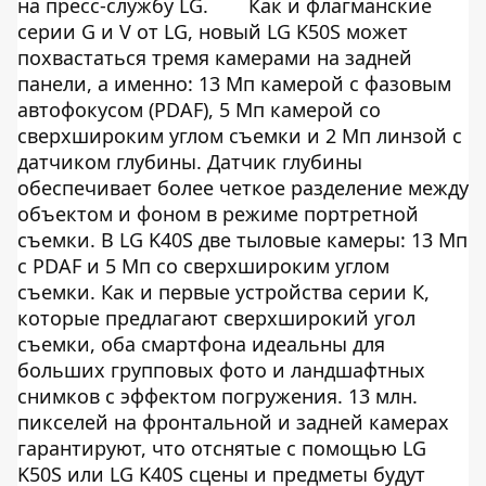
на
пресс-службу LG
.
Как и флагманские
серии G и V от LG, новый LG K50S может
похвастаться тремя камерами на задней
панели, а именно: 13 Мп камерой с фазовым
автофокусом (PDAF), 5 Мп камерой со
сверхшироким углом съемки и 2 Мп линзой с
датчиком глубины. Датчик глубины
обеспечивает более четкое разделение между
объектом и фоном в режиме портретной
съемки. В LG K40S две тыловые камеры: 13 Мп
с PDAF и 5 Мп со сверхшироким углом
съемки. Как и первые устройства серии К,
которые предлагают сверхширокий угол
съемки, оба смартфона идеальны для
больших групповых фото и ландшафтных
снимков с эффектом погружения. 13 млн.
пикселей на фронтальной и задней камерах
гарантируют, что отснятые с помощью LG
K50S или LG K40S сцены и предметы будут