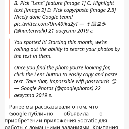
B. Pick “Lens” feature [image 1] C. Highlight
text [image 2] D. Pick copy/paste [image 2,3]
Nicely done Google team!
pic.twitter.com/Um49ika2yT
— 👨🏻‍💻☕️
(@hunterwalk)
21 августа 2019 г.
You spotted it! Starting this month, we’re
rolling out the ability to search your photos by
the text in them.
Once you find the photo you’re looking for,
click the Lens button to easily copy and paste
text. Take that, impossible wifi passwords 😏
— Google Photos (@googlephotos)
22
августа 2019 г.
Ранее мы рассказывали о том, что
Google публично
объявила
о
приобретении приложения Socratic для
работы с домашними заданиями. Компания