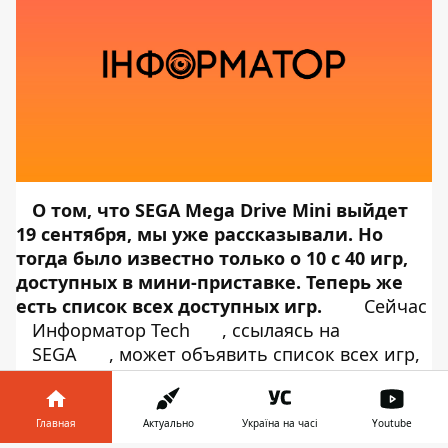
О том, что SEGA Mega Drive Mini выйдет
19 сентября, мы уже
рассказывали
. Но
тогда было известно только о 10 с 40 игр,
доступных в мини-приставке. Теперь же
есть список всех доступных игр.
Сейчас
Информатор Tech
, ссылаясь на
SEGA
, может объявить список всех игр,
которые будут на Mega Drive Mini.
Начнем
с общего. Так как это продолжение серии
мини-приставок, эта версия также не получит
Главная
Актуально
Україна на часі
Youtube