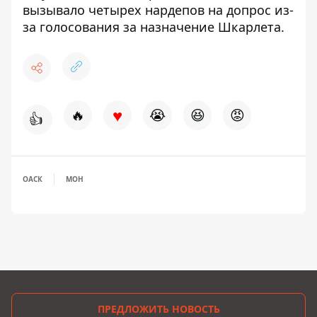
вызывало четырех нардепов на допрос
из-
за голосования за назначение Шкарлета.
♥
🔥
😭
😆
😡
👍
ОАСК
МОН
ПРЕДЛОЖИТЬ НОВОСТЬ