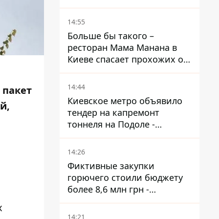
14:55
Больше бы такого –
ресторан Мама Манана в
Киеве спасает прохожих от
жары
14:44
 пакет
Киевское метро объявило
й,
тендер на капремонт
тоннеля на Подоле -
продлится почти два года
14:26
Фиктивные закупки
горючего стоили бюджету
более 8,6 млн грн -
предприятие возместило
х
убытки
14:21