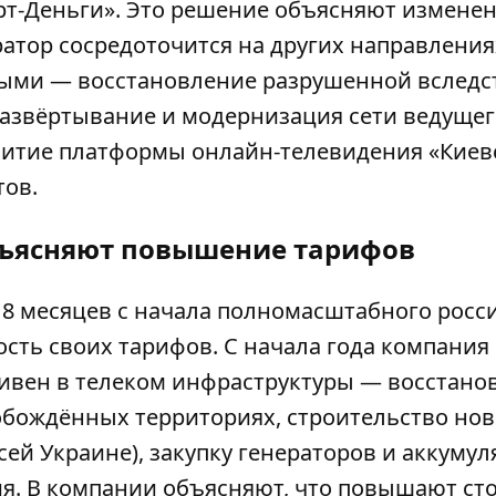
т-Деньги». Это решение объясняют измене
ратор сосредоточится на других направления
ными — восстановление разрушенной вследс
развёртывание и модернизация сети ведущег
витие платформы онлайн-телевидения «Киев
тов.
бъясняют повышение тарифов
е 8 месяцев с начала полномасштабного росс
сть своих тарифов. С начала года компания
ривен в телеком инфраструктуры — восстано
обождённых территориях, строительство но
сей Украине), закупку генераторов и аккуму
я. В компании объясняют, что повышают ст