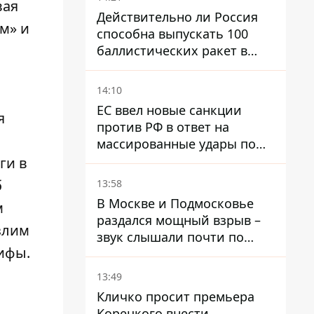
вая
Действительно ли Россия
им» и
способна выпускать 100
баллистических ракет в
месяц и что с этим делать
14:10
ЕС ввел новые санкции
я
против РФ в ответ на
массированные удары по
Украине - Каллас раскрыла
ги в
детали
б
13:58
В Москве и Подмосковье
м
раздался мощный взрыв –
злим
звук слышали почти по
ифы.
всей области
13:49
Кличко просит премьера
Корецкого внести