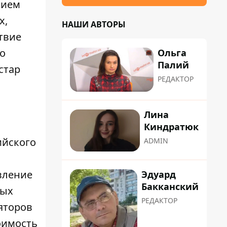
нием
х,
НАШИ АВТОРЫ
твие
о
Ольга
Палий
стар
РЕДАКТОР
Лина
Киндратюк
ийского
ADMIN
вление
Эдуард
Бакканский
вых
РЕДАКТОР
ляторов
оимость