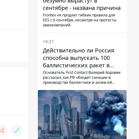
безумно вырастут в
сентябре - названа причина
Frontex не продлит гибкие правила для
EES с 6 сентября, несмотря на протесты
авиакомпаний.
14:21
Действительно ли Россия
способна выпускать 100
баллистических ракет в
месяц и что с этим делать
Основатель First Contact Валерий Боровик
рассказал, как РФ обходит санкции в
производстве баллистики и зачем ей
ракеты КНДР