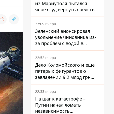
из Мариуполя пытался
через суд вернуть средства
субсидии со счета в
Ощадбанке – каким было
23:09 вчера
решение
Зеленский анонсировал
увольнение чиновника из-
за проблем с водой в
Марганце
22:52 вчера
Дело Коломойского и еще
пятерых фигурантов о
завладении 9,2 млрд грн
ПриватБанка направили в
суд
22:33 вчера
На шаг к катастрофе –
Путин начал ломать
независимость