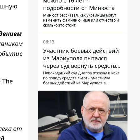
можно с 16 лет -
душную
подробности от Минюста
Минюст рассказал, как украинцы могут
изменить фамилию, имя или отчество и
сколько это стоит.
адением
06:13
ивником
Участник боевых действий
событие
из Мариуполя пытался
через суд вернуть средства
субсидии со счета в
Новокодацкий суд Днепра отказал в иске
по поводу средств льготы участника
Ощадбанке – каким было
 The
боевых действий из Мариуполя в
решение
банковском учреждении
лека от
ид