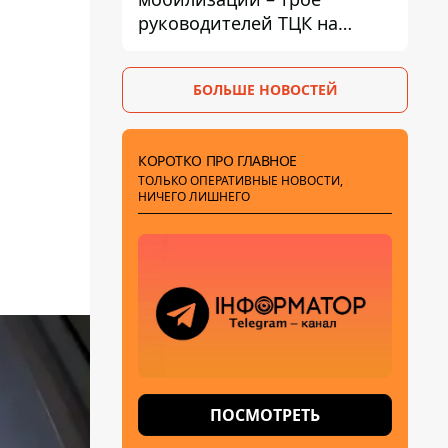
руководителей ТЦК на
Волыни и Буковине
получили подозрения за
БОЛЬШЕ НОВОСТЕЙ
фейковые отчеты
КОРОТКО ПРО ГЛАВНОЕ
ТОЛЬКО ОПЕРАТИВНЫЕ НОВОСТИ,
НИЧЕГО ЛИШНЕГО
ПОСМОТРЕТЬ