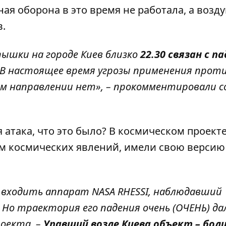
ая оборона в это время не работала, а воз
в.
ышки на городе Киев близко
22.30 связан с п
 В настоящее время угрозы применения прот
м направлении нет», –
прокомментировали 
я атака, что это было? В космическом проекте
ом космических явлений, имели свою версию
входить аппарат NASA RHESSI, наблюдавший
. Но траектория его падения очень (ОЧЕНЬ) да
роекта
. –
Упавший возле Киева объект – бол