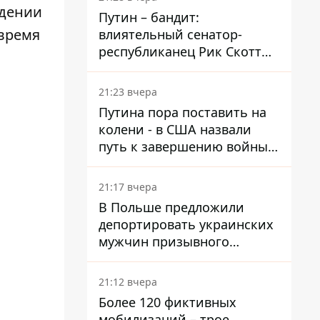
адении
Путин – бандит:
 время
влиятельный сенатор-
республиканец Рик Скотт
призвал Конгресс привлечь
РФ к ответственности за
21:23 вчера
войну в Украине
Путина пора поставить на
колени - в США назвали
путь к завершению войны -
National Security Journal
21:17 вчера
В Польше предложили
депортировать украинских
мужчин призывного
возраста - кого это может
затронуть
21:12 вчера
Более 120 фиктивных
мобилизаций – трое