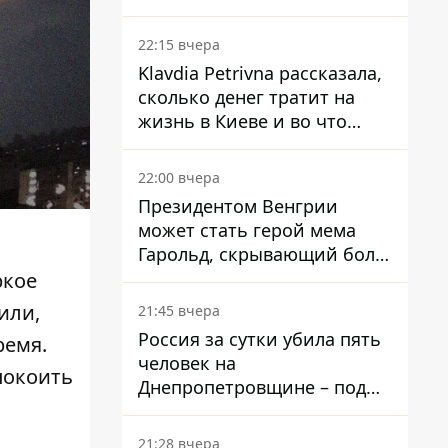
собственного Центробанка,
заставив снизить базовую
22:15 вчера
ставку
Klavdia Petrivna рассказала,
сколько денег тратит на
жизнь в Киеве и во что
вкладывает миллионы
22:00 вчера
Президентом Венгрии
может стать герой мема
Гарольд, скрывающий боль
– он возглавил народное
ркое
голосование
или,
21:45 вчера
Россия за сутки убила пять
ремя.
человек на
покоить
Днепропетровщине – под
ударами оказались пять
районов области
21:28 вчера