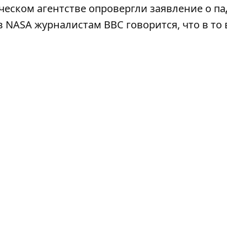
ическом агентстве опровергли заявление о п
в NASA журналистам BBC
говорится, что в то