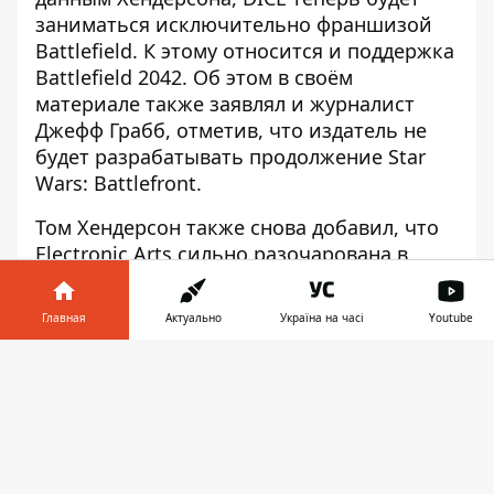
заниматься исключительно франшизой
Battlefield. К этому относится и поддержка
Battlefield 2042. Об этом в своём
материале также заявлял и журналист
Джефф Грабб, отметив, что издатель не
будет разрабатывать продолжение Star
Wars: Battlefront.
Том Хендерсон также снова добавил, что
Electronic Arts сильно разочарована в
результатах Battlefield 2042. Он считает,
что компания анонсировала игры по
Главная
Актуально
Україна на часі
Youtube
«Звёздным войнам» именно сейчас, так
как осталась всего неделя до
Информатор в
Скачать
квартального отчёта. Таким образом,
телефоне
👉
издатель может сместить акценты в
сторону новых тайтлов при общении с
инвесторами.