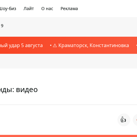
Шоу-биз
Лайт
О нас
Реклама
19
ный удар 5 августа
⚠️ Краматорск, Константиновка
унды: видео
👍