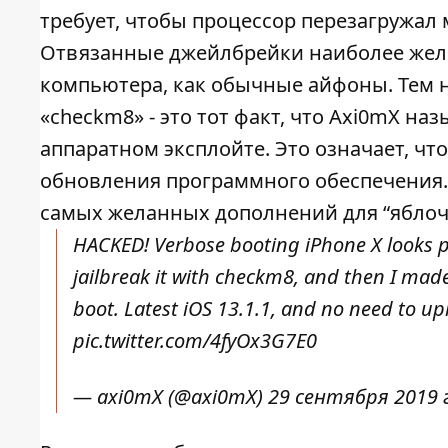
требует, чтобы процессор перезагружал
Отвязанные джейлбрейки наиболее жела
компьютера, как обычные айфоны. Тем не
«checkm8» - это тот факт, что Axi0mX на
аппаратном эксплойте. Это означает, чт
обновления программного обеспечения.
самых желанных дополнений для “яблоч
HACKED! Verbose booting iPhone X looks pr
jailbreak it with checkm8, and then I mad
boot. Latest iOS 13.1.1, and no need to 
pic.twitter.com/4fyOx3G7E0
— axi0mX (@axi0mX)
29 сентября 2019 г