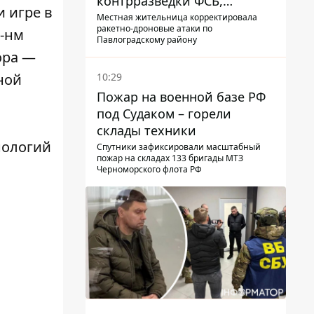
контрразведки ФСБ,
и игре в
готовившую теракты –
Местная жительница корректировала
ракетно-дроновые атаки по
7-нм
шпионила за военными
Павлоградскому району
ора —
10:29
дной
Пожар на военной базе РФ
под Судаком – горели
склады техники
нологий
Спутники зафиксировали масштабный
пожар на складах 133 бригады МТЗ
Черноморского флота РФ