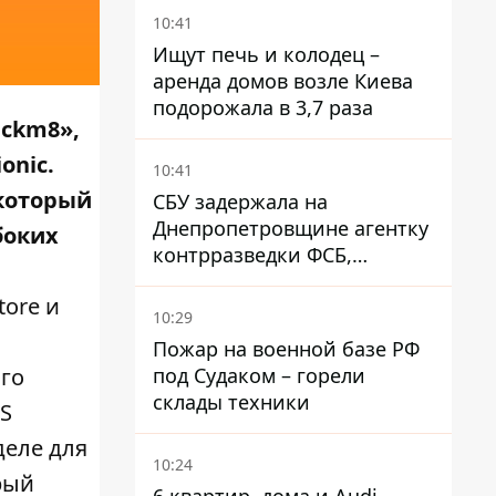
10:41
Ищут печь и колодец –
аренда домов возле Киева
подорожала в 3,7 раза
eckm8»,
onic.
10:41
(который
СБУ задержала на
Днепропетровщине агентку
боких
контрразведки ФСБ,
готовившую теракты –
tore и
шпионила за военными
10:29
Пожар на военной базе РФ
под Судаком – горели
ого
склады техники
OS
деле для
10:24
рый