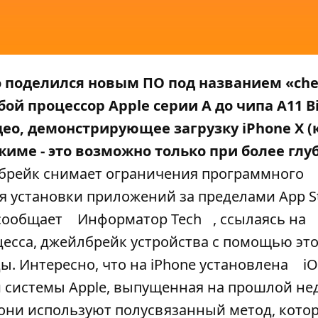
о поделился новым ПО под названием «ch
 процессор Apple серии A до чипа A11 Bi
ео, демонстрирующее загрузку iPhone X 
жиме - это возможно только при более глу
рейк снимает ограничения программного
ля установки приложений за пределами App S
 сообщает
Информатор Tech
, ссылаясь на
цесса, джейлбрейк устройства с помощью эт
ды. Интересно, что на iPhone установлена
i
й системы Apple, выпущенная на прошлой не
 они используют полусвязанный метод, кото