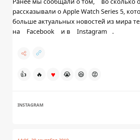
Ранее мы сообщали о том,
во сколько 
рассказывали о Apple Watch Series 5, ко
больше актуальных новостей из мира т
на
Facebook
и в
Instagram
.
♥
👍
🔥
😭
😆
😡
INSTAGRAM