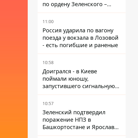
по ордену Зеленского –
найдите в себе мужество
11:00
Россия ударила по вагону
поезда у вокзала в Лозовой
- есть погибшие и раненые
10:58
Доигрался - в Киеве
поймали юношу,
запустившего сигнальную
ракету, чтобы порадовать
девушек
10:57
Зеленский подтвердил
поражение НПЗ в
Башкортостане и Ярославле
- видео