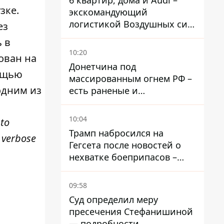
6 квартир, дома и Audi –
зке.
экскомандующий
логистикой Воздушных сил
ез
ВСУ получил новое
 в
подозрение
10:20
ован на
Донетчина под
мощью
массированным огнем РФ –
одним из
есть раненые и
масштабные разрушения
10:04
 to
Трамп набросился на
 verbose
Гегсета после новостей о
нехватке боеприпасов –
требовал объяснений
09:58
Суд определил меру
пресечения Стефанишиной
— подробности