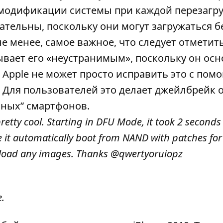
 модификации системы при каждой перезагру
тельны, поскольку они могут загружаться б
 менее, самое важное, что следует отметить
зывает его «неустранимым», поскольку он осн
о Apple не может просто исправить это с по
 Для пользователей это делает джейлбрейк 
ных” смартфонов.
etty cool. Starting in DFU Mode, it took 2 seconds
e it automatically boot from NAND with patches for
upload any images. Thanks
@qwertyoruiopz
.