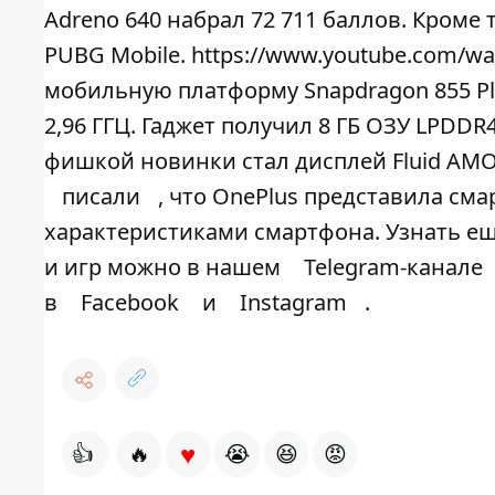
Adreno 640 набрал 72 711 баллов. Кроме 
PUBG Mobile. https://www.youtube.com/
мобильную платформу Snapdragon 855 Pl
2,96 ГГЦ. Гаджет получил 8 ГБ ОЗУ LPDDR4
фишкой новинки стал дисплей Fluid AMO
писали
, что OnePlus представила см
характеристиками смартфона. Узнать е
и игр можно в нашем
Telegram-канале
в
Facebook
и
Instagram
.
♥
👍
🔥
😭
😆
😡