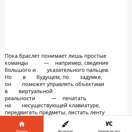
Пока браслет понимает лишь простые
команды
—
например, сведение
большого и
указательного пальцев.
Но
в
будущем, по
задумке,
он
поможет управлять объектами
в
виртуальной
реальности
—
печатать
на
несуществующей клавиатуре,
передвигать предметы, листать ленту
новостей
и так далее.
Сейчас разработка
находится на
начальной стадии,
Главная
Актуально
Україна на часі