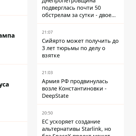
Днепропетровщина
подверглась почти 50
обстрелам за сутки - двое
погибших, шесть
пострадавших
21:07
рампа
Сийярто может получить до
3 лет тюрьмы по делу о
взятке
21:03
Армия РФ продвинулась
уса
возле Константиновки -
DeepState
20:50
ЕС ускоряет создание
альтернативы Starlink, но