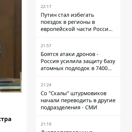
22:17
Путин стал избегать
поездок в регионы в
европейской части России,
куда регулярно долетают
дроны
21:57
Боятся атаки дронов -
Россия усилила защиту базу
атомных подлодок в 7400
км от Украины
21:24
Со "Скалы" штурмовиков
начали переводить в другие
подразделения - СМИ
стра
21:19