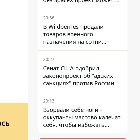
без SpaceX проект может не
обойтись
20:36
В Wildberries продали
товаров военного
назначения на сотни
миллионов, но удары ВСУ
изменили ситуацию
20:27
и
Сенат США одобрил
законопроект об "адских
санкциях" против России и
Ирана
20:13
Взорвали себе ноги -
оккупанты массово калечат
ОСЬ
себя, чтобы избежать
штурмов - ГУР