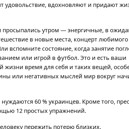
ят удовольствие, вдохновляют и придают жи
м просыпались утром — энергичные, в ожид
утешествие в новые места, концерт любимого
 Или вспомните состояние, когда занятие пог
ванием или игрой в футбол. Это и есть ваши
й жизни время для себя и таких вещей, особ
рутины или негативных мыслей мир вокруг на
нуждаются 60 % украинцев
. Кроме того,
пре
мощью
12 простых упражнений.
еловеку пережить потерю близких
.