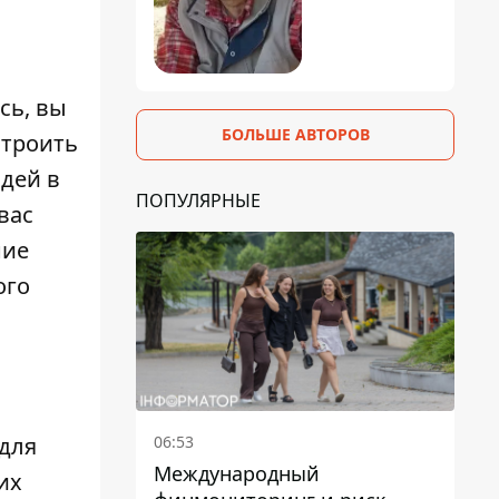
сь, вы
БОЛЬШЕ АВТОРОВ
строить
юдей в
ПОПУЛЯРНЫЕ
вас
ние
ого
06:53
 для
Международный
их