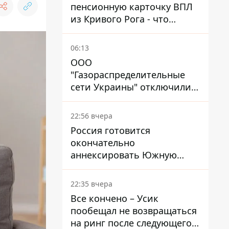
пенсионную карточку ВПЛ
из Кривого Рога - что
решил суд
06:13
ООО
"Газораспределительные
сети Украины" отключили
львовянке газ - что решил
суд
22:56 вчера
Россия готовится
окончательно
аннексировать Южную
Осетию – страны НАТО
обеспокоены
22:35 вчера
Все кончено – Усик
пообещал не возвращаться
на ринг после следующего