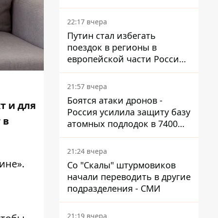
боя
22:17 вчера
Путин стал избегать
поездок в регионы в
европейской части России,
куда регулярно долетают
дроны
21:57 вчера
Боятся атаки дронов -
т и для
Россия усилила защиту базу
 в
атомных подлодок в 7400
км от Украины
21:24 вчера
ине».
Со "Скалы" штурмовиков
начали переводить в другие
подразделения - СМИ
21:19 вчера