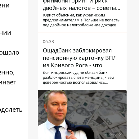
финмониторинг и риск
зни
двойных налогов – советы
украинцам в Польше
Юрист объяснил, как украинским
предпринимателям в Польше не попасть
под двойное налогообложение доходов.
ании
06:33
Ощадбанк заблокировал
лощало
пенсионную карточку ВПЛ
из Кривого Рога - что
енно,
решил суд
Долгинцевский суд не обязал банк
разблокировать счета женщины, чьей
чинает
доверенностью воспользовались
мошенники
одолеть