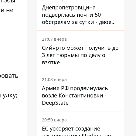
чтобы
Днепропетровщина
 и не
подверглась почти 50
обстрелам за сутки - двое
погибших, шесть
пострадавших
21:07 вчера
Сийярто может получить до
3 лет тюрьмы по делу о
взятке
ровать
21:03 вчера
Армия РФ продвинулась
гулку;
возле Константиновки -
DeepState
20:50 вчера
ЕС ускоряет создание
альтернативы Starlink, но