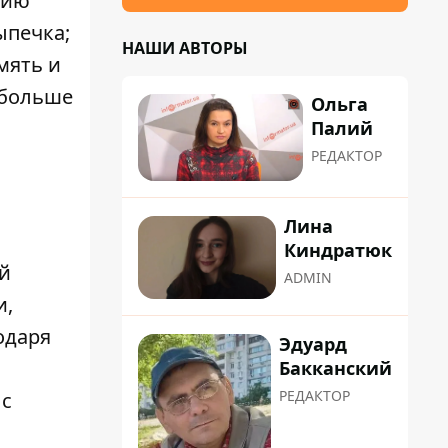
нию
ыпечка;
НАШИ АВТОРЫ
мять и
 больше
Ольга
Палий
РЕДАКТОР
Лина
Киндратюк
й
ADMIN
и,
одаря
Эдуард
Бакканский
РЕДАКТОР
 с