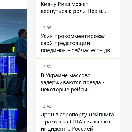
Киану Ривз может
вернуться к роли Нео в
пятой части
13:06
Усик прокомментировал
свой предстоящий
поединок – сейчас есть два
варианта
12:59
В Украине массово
задерживаются поезда -
некоторые рейсы
опаздывают более чем на
12 часов
12:42
Дрон в аэропорту Лейпцига
– разведка США связывает
инцидент с Россией