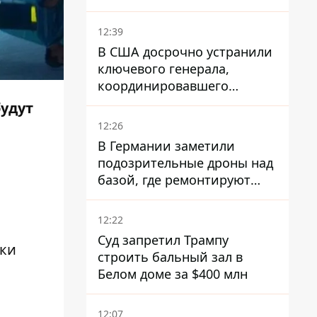
12:39
В США досрочно устранили
ключевого генерала,
координировавшего
поддержку Украины -
будут
причину умалчивают
12:26
В Германии заметили
подозрительные дроны над
базой, где ремонтируют
Patriot - СМИ
12:22
Суд запретил Трампу
вки
строить бальный зал в
Белом доме за $400 млн
12:07