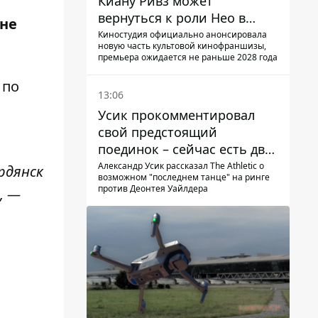
Киану Ривз может
вернуться к роли Нео в
ане
пятой части
Киностудия официально анонсировала
новую часть культовой кинофраншизы,
премьера ожидается не раньше 2028 года
 по
13:06
Усик прокомментировал
свой предстоящий
поединок – сейчас есть два
варианта
Александр Усик рассказал The Athletic о
рдянск
возможном "последнем танце" на ринге
против Деонтея Уайлдера
, —