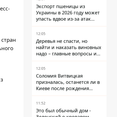
Экспорт пшеницы из
есс-
Украины в 2026 году может
упасть вдвое из-за атак
россиян по портам
12:05
 стран
Деревья не спасти, но
найти и наказать виновных
ьного
надо – главные вопросы и
выводы из конфликта на
Теремках
12:05
Соломия Витвицкая
из
призналась, останется ли в
Киеве после рождения
ребенка
11:52
Это был обычный дом -
Зеленский о кровавом