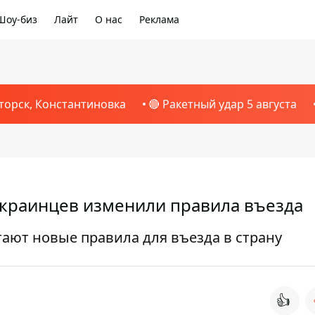
Шоу-биз
Лайт
О нас
Реклама
торск, Константиновка
🔴 Ракетный удар 5 августа
украинцев изменили правила въезда
тают новые правила для въезда в страну
👍