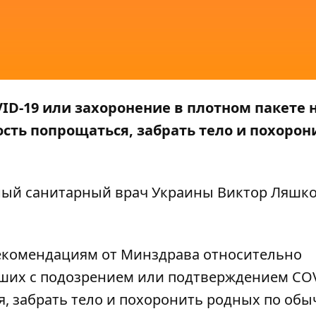
ID-19 или захоронение в плотном пакете 
ть попрощаться, забрать тело и похорон
ный санитарный врач Украины Виктор Ляшко
екомендациям от Минздрава относительно
ших с подозрением или подтверждением COV
, забрать тело и похоронить родных по об