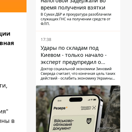
налоговой задержали во
время получения взятки
В Сумах ДБР и прокуратура разоблачили
служащих ГНС на получении средств от
ФЛП.
ции
17:38
овная
Удары по складам под
Киевом - только начало -
эксперт предупредил о
новой угрозе
Доктор социальной экономики Зиновий
Свереда считает, что конечная цель таких
действий - ослабить экономику Украины и
заставить людей покидать опасные
ти,
регионы
ия"
ины в