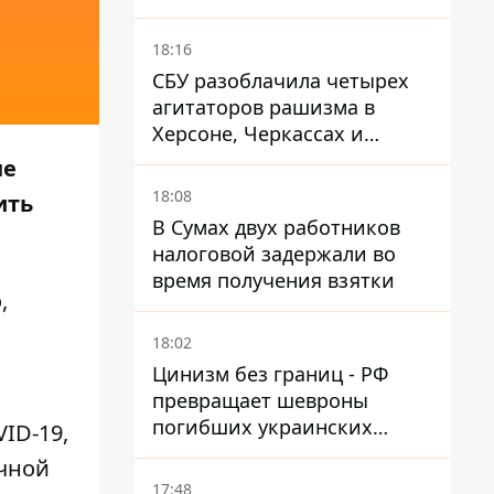
готовы помочь иначе
18:16
СБУ разоблачила четырех
агитаторов рашизма в
Херсоне, Черкассах и
Сумской области
не
18:08
ить
В Сумах двух работников
налоговой задержали во
время получения взятки
,
18:02
Цинизм без границ - РФ
превращает шевроны
погибших украинских
ID-19,
защитников в экспонаты
ычной
"музея СВО"
17:48