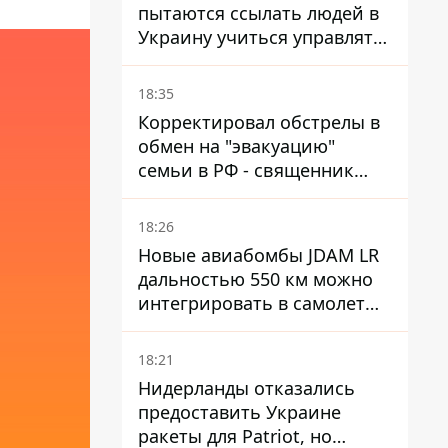
пытаются ссылать людей в
Украину учиться управлять
дронами - FT
18:35
Корректировал обстрелы в
обмен на "эвакуацию"
семьи в РФ - священник
УПЦ МП получил 15 лет
тюрьмы
18:26
Новые авиабомбы JDAM LR
дальностью 550 км можно
интегрировать в самолеты
ВСУ, но есть нюансы.
18:21
Нидерланды отказались
предоставить Украине
ракеты для Patriot, но