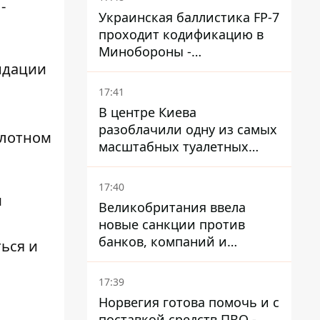
-
Украинская баллистика FP-7
проходит кодификацию в
Минобороны -
ндации
приближается боевое
применение - Reuters
17:41
В центре Киева
разоблачили одну из самых
плотном
масштабных туалетных
схем с фиктивным домом
17:40
м
Великобритания ввела
новые санкции против
банков, компаний и
ься и
танкеров РФ
17:39
Норвегия готова помочь и с
поставкой средств ПВО -