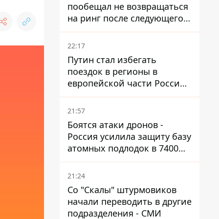
пообещал не возвращаться
на ринг после следующего
боя
22:17
Путин стал избегать
поездок в регионы в
европейской части России,
куда регулярно долетают
дроны
21:57
Боятся атаки дронов -
Россия усилила защиту базу
атомных подлодок в 7400
км от Украины
21:24
Со "Скалы" штурмовиков
начали переводить в другие
подразделения - СМИ