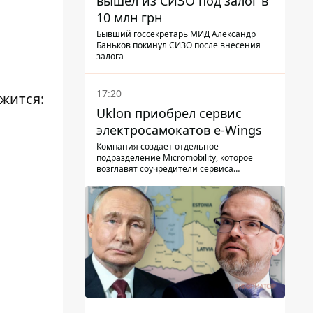
вышел из СИЗО под залог в
10 млн грн
Бывший госсекретарь МИД Александр
Баньков покинул СИЗО после внесения
залога
17:20
жится:
Uklon приобрел сервис
электросамокатов e-Wings
Компания создает отдельное
подразделение Micromobility, которое
возглавят соучредители сервиса
самокатов.