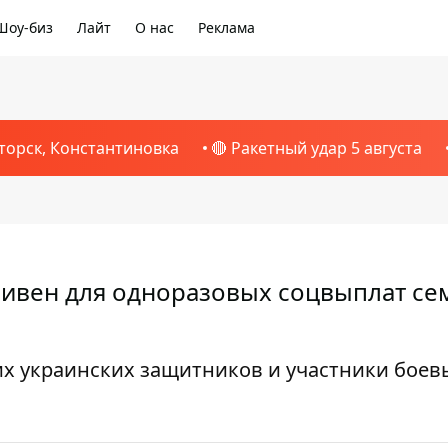
Шоу-биз
Лайт
О нас
Реклама
торск, Константиновка
🔴 Ракетный удар 5 августа
ривен для одноразовых соцвыплат се
х украинских защитников и участники боев