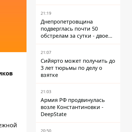
21:19
Днепропетровщина
подверглась почти 50
обстрелам за сутки - двое
погибших, шесть
пострадавших
21:07
Сийярто может получить до
3 лет тюрьмы по делу о
иков
взятке
21:03
Армия РФ продвинулась
возле Константиновки -
DeepState
нежной
20:50