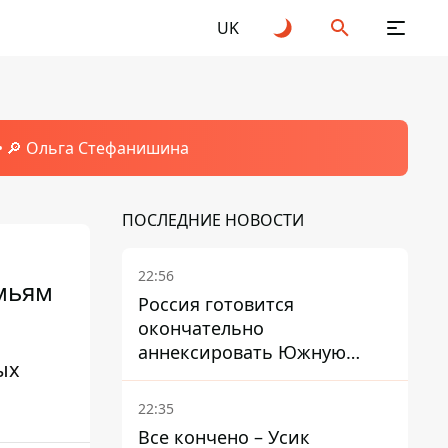
UK
🔎 Ольга Стефанишина
ПОСЛЕДНИЕ НОВОСТИ
22:56
мьям
Россия готовится
окончательно
аннексировать Южную
ых
Осетию – страны НАТО
обеспокоены
22:35
Все кончено – Усик