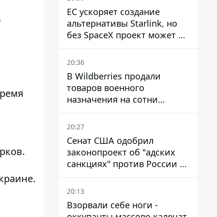
ЕС ускоряет создание
ю
альтернативы Starlink, но
без SpaceX проект может не
обойтись
20:36
В Wildberries продали
товаров военного
время
назначения на сотни
миллионов, но удары ВСУ
изменили ситуацию
20:27
Сенат США одобрил
арков
.
законопроект об "адских
санкциях" против России и
Ирана
Украине
.
20:13
Взорвали себе ноги -
оккупанты массово калечат