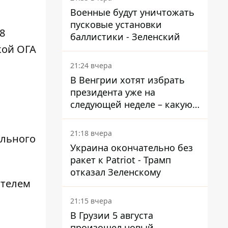
Военные будут уничтожать
пусковые установки
8
баллистики - Зеленский
кой ОГА
21:24 вчера
В Венгрии хотят избрать
президента уже на
следующей неделе – какую
дату предлагают
21:18 вчера
ельного
Украина окончательно без
ракет к Patriot - Трамп
отказал Зеленскому
ителем
21:15 вчера
В Грузии 5 августа
произошел новый