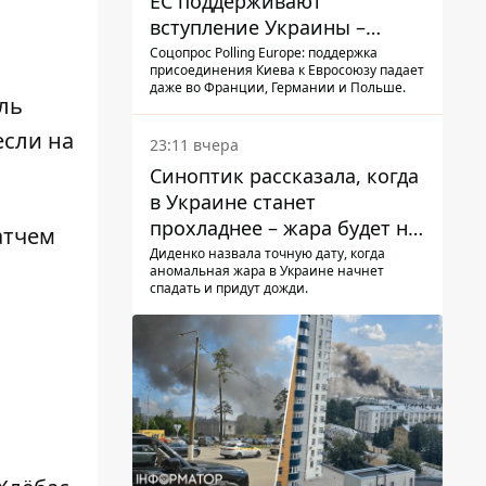
ЕС поддерживают
вступление Украины –
результаты опроса
Соцопрос Polling Europe: поддержка
присоединения Киева к Евросоюзу падает
даже во Франции, Германии и Польше.
ль
если на
23:11 вчера
Синоптик рассказала, когда
в Украине станет
прохладнее – жара будет не
атчем
долго
Диденко назвала точную дату, когда
аномальная жара в Украине начнет
спадать и придут дожди.