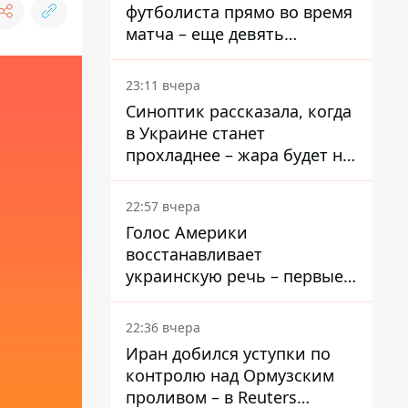
футболиста прямо во время
матча – еще девять
пострадали
23:11 вчера
Синоптик рассказала, когда
в Украине станет
прохладнее – жара будет не
долго
22:57 вчера
Голос Америки
восстанавливает
украинскую речь – первые
эфиры ожидаются на
следующей неделе
22:36 вчера
Иран добился уступки по
контролю над Ормузским
проливом – в Reuters