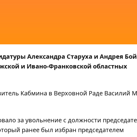
идатуры Александра Старуха и Андрея Бо
ожской и Ивано-Франковской областных
итель Кабмина в Верховной Раде Василий М
овало за увольнение с должности председат
оторый ранее был избран председателем