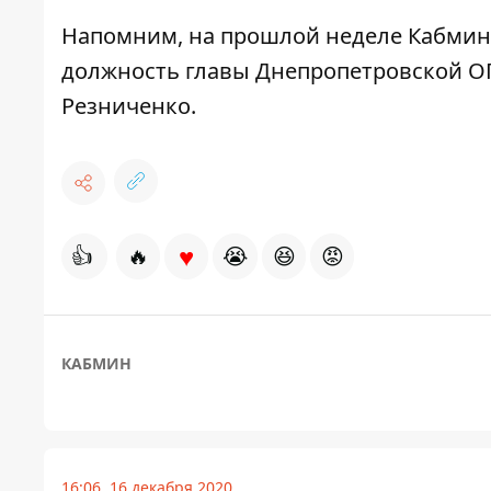
Напомним, на прошлой неделе Кабми
должность главы Днепропетровской О
Резниченко.
♥
👍
🔥
😭
😆
😡
КАБМИН
16:06, 16 декабря 2020