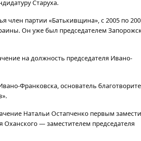
ндидатуру Старуха.
я член партии «Батькивщина», с 2005 по 200
краины. Он уже был председателем Запорожс
ачение на должность председателя Ивано-
Ивано-Франковска, основатель благотворит
».
начение Натальи Остапченко первым замест
я Оханского — заместителем председателя