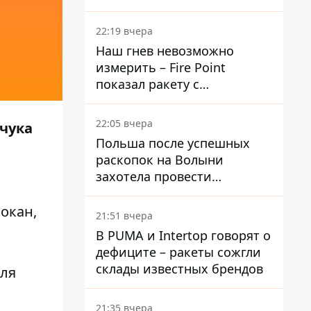
раскрыли детали
22:19 вчера
Наш гнев невозможно
измерить – Fire Point
показал ракету с
загадочной отметкой 723
22:05 вчера
йчука
Польша после успешных
раскопок на Волыни
захотела провести
эксгумацию в новых местах
окан,
21:51 вчера
В PUMA и Intertop говорят о
дефиците – ракеты сожгли
склады известных брендов
еля
21:35 вчера