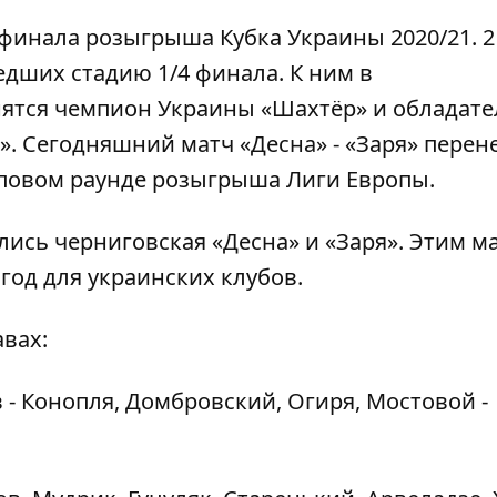
/8 финала розыгрыша Кубка Украины 2020/21. 2
едших стадию 1/4 финала. К ним в
ятся чемпион Украины «Шахтёр» и обладате
». Сегодняшний матч «Десна» - «Заря» перен
упповом раунде розыгрыша Лиги Европы.
лись черниговская «Десна» и «Заря». Этим м
од для украинских клубов.
вах:
в - Конопля, Домбровский, Огиря, Мостовой -