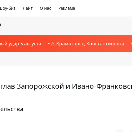
Шоу-биз
Лайт
О нас
Реклама
0
ный удар 5 августа
⚠️ Краматорск, Константиновка
 глав Запорожской и Ивано-Франковс
тельства