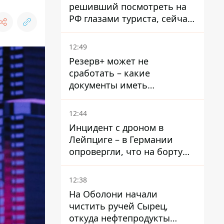
решивший посмотреть на
РФ глазами туриста, сейчас
при смерти в тюрьме, где
его пытали и делали
12:49
инъекции
Резерв+ может не
сработать – какие
документы иметь
мужчинам, чтобы не
попасть в ТЦК
12:44
Инцидент с дроном в
Лейпциге – в Германии
опровергли, что на борту
украинского самолета были
оружие и боеприпасы
12:38
На Оболони начали
чистить ручей Сырец,
откуда нефтепродукты