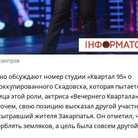
осмотров
вно обсуждают номер студии «
Квартал 95
» о
ккупированного Скадовска, которая пытает
ца этой роли, актриса «Вечернего Квартала
рочем, свою позицию высказал другой участ
 сыгравший жителя Закарпатья. Он отметил, ч
рблять земляков, а цель была совсем другой