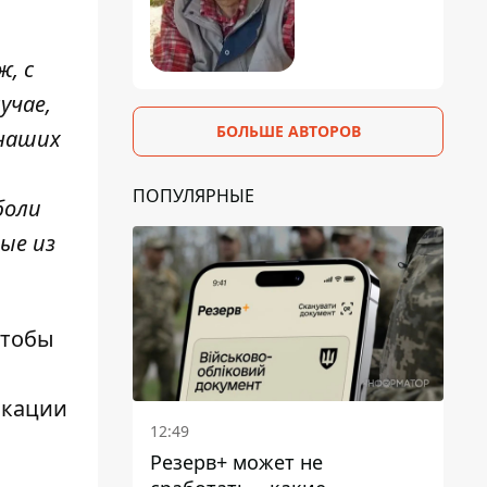
, с
учае,
БОЛЬШЕ АВТОРОВ
 наших
ПОПУЛЯРНЫЕ
боли
ые из
чтобы
икации
12:49
Резерв+ может не