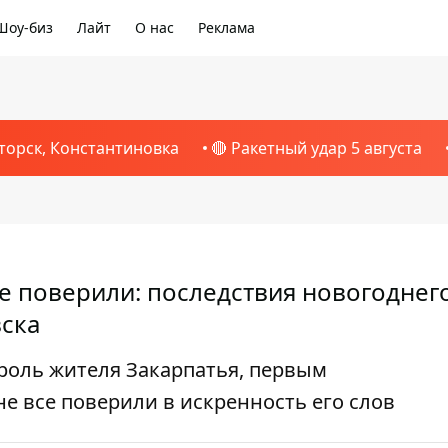
Шоу-биз
Лайт
О нас
Реклама
торск, Константиновка
🔴 Ракетный удар 5 августа
е поверили: последствия новогоднег
вска
роль жителя Закарпатья, первым
е все поверили в искренность его слов