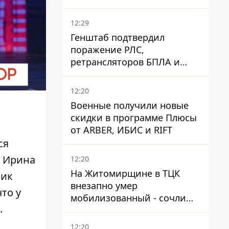
попадали в озера
12:29
Генштаб подтвердил
поражение РЛС,
ретрансляторов БПЛА и
других военных объектов
РФ в Крыму и на юге
12:20
Военные получили новые
скидки в программе Плюсы
от ARBER, ИБИС и RIFT
ся
»
Ирина
12:20
На Житомирщине в ТЦК
ник
внезапно умер
то у
мобилизованный - сочли
.
годным и сразу
остановилось сердце
12:20