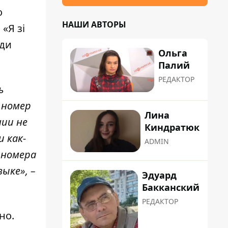
о
НАШИ АВТОРЫ
«Я зі
юди
Ольга
Палий
РЕДАКТОР
ь
 номер
Лина
нии не
Киндратюк
 как-
ADMIN
 номера
ыке», –
Эдуард
Бакканский
РЕДАКТОР
но.