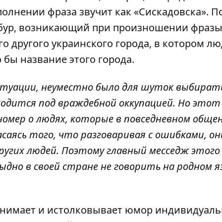
полнении фраза звучит как «Сискадовска». П
бур, возникающий при произношении фразы 
о другого украинского города, в котором л
 бы название этого города.
итуации, неуместно было для шуток выбират
ходится под враждебной оккупацией. Но этот
т номер о людях, которые в повседневном обще
аясь того, что разговаривая с ошибками, они
других людей. Поэтому главный месседж этого
дно в своей стране не говорить на родном яз
инимает и истолковывает юмор индивидуаль