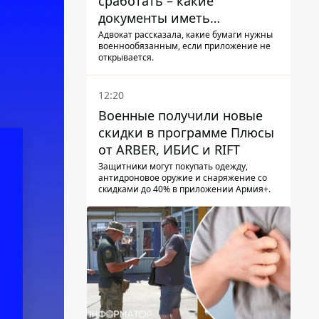
сработать – какие
документы иметь
мужчинам, чтобы не
Адвокат рассказала, какие бумаги нужны
военнообязанным, если приложение не
попасть в ТЦК
открывается.
12:20
Военные получили новые
скидки в программе Плюсы
от ARBER, ИБИС и RIFT
Защитники могут покупать одежду,
антидроновое оружие и снаряжение со
скидками до 40% в приложении Армия+.