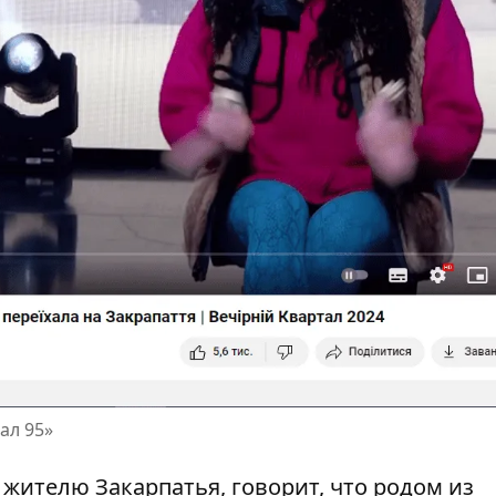
ал 95»
 жителю Закарпатья, говорит, что родом из