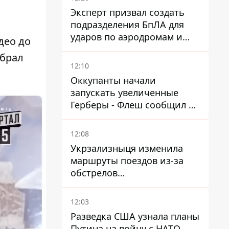
Эксперт призвал создать
подразделения БпЛА для
ударов по аэродромам и
део до
составам КАБ врага
абрал
12:10
Оккупанты начали
запускать увеличенные
Герберы - Флеш сообщил о
новой модификации дрона
12:08
Укрзализныця изменила
маршруты поездов из-за
обстрелов
Днепропетровщины,
Харьковщины и Запорожья
12:03
Разведка США узнала планы
Путина на войну с НАТО,